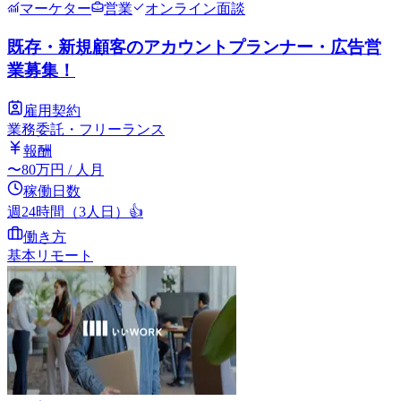
マーケター
営業
オンライン面談
既存・新規顧客のアカウントプランナー・広告営
業募集！
雇用契約
業務委託・フリーランス
報酬
〜
80
万円
/ 人月
稼働日数
週24時間（3人日）
👍
働き方
基本リモート