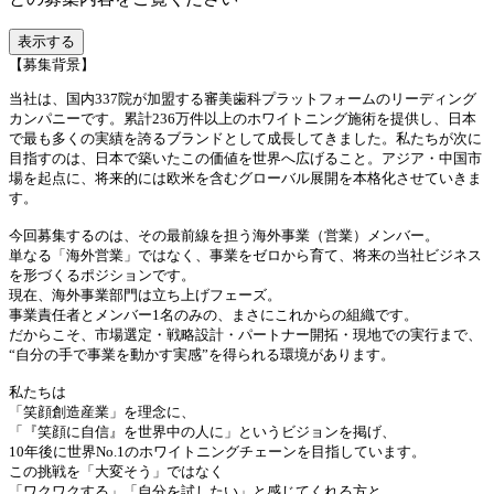
表示する
【募集背景】
当社は、国内337院が加盟する審美歯科プラットフォームのリーディング
カンパニーです。累計236万件以上のホワイトニング施術を提供し、日本
で最も多くの実績を誇るブランドとして成長してきました。私たちが次に
目指すのは、日本で築いたこの価値を世界へ広げること。アジア・中国市
場を起点に、将来的には欧米を含むグローバル展開を本格化させていきま
す。
今回募集するのは、その最前線を担う海外事業（営業）メンバー。
単なる「海外営業」ではなく、事業をゼロから育て、将来の当社ビジネス
を形づくるポジションです。
現在、海外事業部門は立ち上げフェーズ。
事業責任者とメンバー1名のみの、まさにこれからの組織です。
だからこそ、市場選定・戦略設計・パートナー開拓・現地での実行まで、
“自分の手で事業を動かす実感”を得られる環境があります。
私たちは
「笑顔創造産業」を理念に、
「『笑顔に自信』を世界中の人に」というビジョンを掲げ、
10年後に世界No.1のホワイトニングチェーンを目指しています。
この挑戦を「大変そう」ではなく
「ワクワクする」「自分を試したい」と感じてくれる方と、