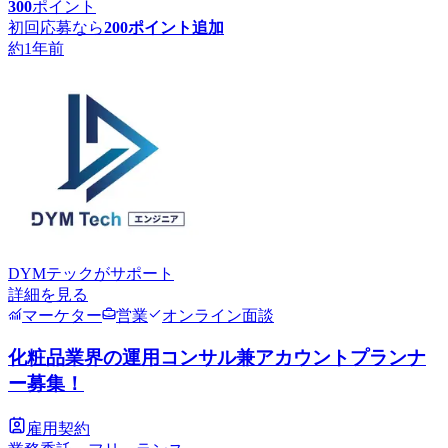
300
ポイント
初回応募なら
200
ポイント追加
約1年前
DYMテック
がサポート
詳細を見る
マーケター
営業
オンライン面談
化粧品業界の運用コンサル兼アカウントプランナ
ー募集！
雇用契約