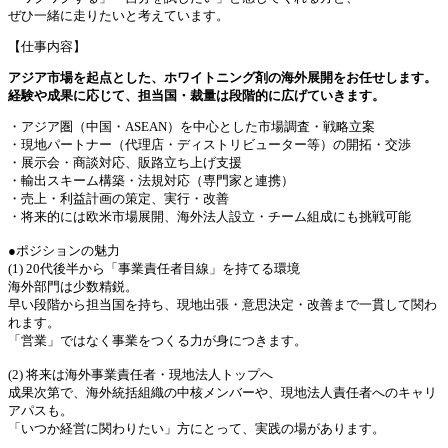
ぜひ一緒に走りたいと考えています。
【仕事内容】
アジア市場を起点とした、ホワイトニング剤の海外展開をお任せします。
経験や成果に応じて、担当国・裁量は段階的に広げていきます。
・アジア圏（中国・ASEAN）を中心とした市場調査・戦略立案
・現地パートナー（代理店・ディストリビューター等）の開拓・交渉
・展示会・商談対応、販路立ち上げ支援
・輸出スキーム構築・法規対応（専門家と連携）
・売上・利益計画の策定、実行・改善
・将来的には欧米市場展開、海外法人設立・チーム組成にも挑戦可能
●ポジションの魅力
(1) 20代後半から「事業責任者目線」を持てる環境
海外部門は少数精鋭。
早い段階から担当国を持ち、現地出張・意思決定・改善まで一貫して関わ
れます。
「営業」ではなく事業をつくる力が身につきます。
(2) 将来は海外事業責任者・現地法人トップへ
成果次第で、海外統括組織の中核メンバーや、現地法人責任者へのキャリ
アパスも。
「いつか経営に関わりたい」方にとって、実践の場があります。