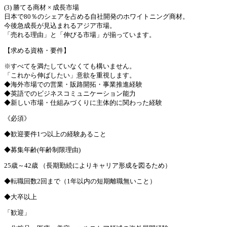
(3) 勝てる商材 × 成長市場
日本で80％のシェアを占める自社開発のホワイトニング商材。
今後急成長が見込まれるアジア市場。
「売れる理由」と「伸びる市場」が揃っています。
【求める資格・要件】
※すべてを満たしていなくても構いません。
「これから伸ばしたい」意欲を重視します。
◆海外市場での営業・販路開拓・事業推進経験
◆英語でのビジネスコミュニケーション能力
◆新しい市場・仕組みづくりに主体的に関わった経験
《必須》
◆歓迎要件1つ以上の経験あること
◆募集年齢(年齢制限理由)
25歳～42歳 （長期勤続によりキャリア形成を図るため）
◆転職回数2回まで（1年以内の短期離職無いこと）
◆大卒以上
「歓迎」