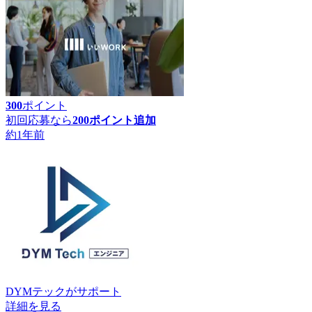
300
ポイント
初回応募なら
200
ポイント追加
約1年前
DYMテック
がサポート
詳細を見る