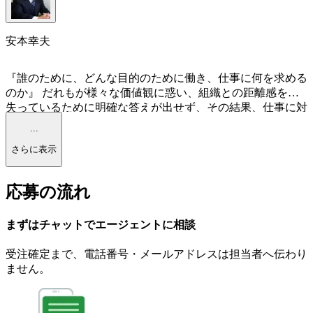
安本幸夫
『誰のために、どんな目的のために働き、仕事に何を求める
のか』 だれもが様々な価値観に惑い、組織との距離感を見
失っているために明確な答えが出せず、その結果、仕事に対
する『働きがい』や仕事を通じた『生きがい・達成感』を感
...
じられていないのではないか、という想いから弊社を設立し
さらに表示
ました。 私自身、今皆さまが踏み出そうとされている、
『転職活動』を数回経験しておりますので、転職後の給料の
こと、エントリー企業の情報、入社後のこと等、皆さまの転
応募の流れ
職に関する不安や、悩み、希望を本音でご相談下さい。 ま
た一方で長年の人事職として採用業務に携わってきた経験を
活かし、企業の採用者側の視点からレジュメ、面接等につい
まずはチャットで
エージェント
に
相談
てもアドバイスさせて頂きます。 自分らしく『はたらく』
という本来の意味や、あなたが輝ける場所を、私たちヒュー
受注確定まで、
電話番号・メールアドレスは
担当者へ伝わり
マンベースカンパニーが一緒になって考えさせて頂きます！
ません。