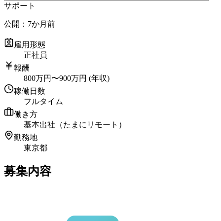
サポート
公開：
7か月前
雇用形態
正社員
報酬
800
万円
〜
900
万円
(年収)
稼働日数
フルタイム
働き方
基本出社（たまにリモート）
勤務地
東京都
募集内容