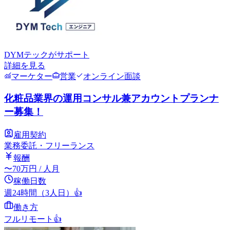
DYMテック
がサポート
詳細を見る
マーケター
営業
オンライン面談
化粧品業界の運用コンサル兼アカウントプランナ
ー募集！
雇用契約
業務委託・フリーランス
報酬
〜
70
万円
/ 人月
稼働日数
週24時間（3人日）
👍
働き方
フルリモート
👍