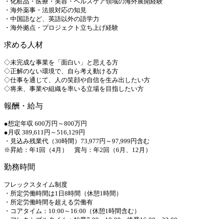
・化粧品・医療・美容・ヘルスケア領域の海外展開経験
・海外薬事・法規対応の知見
・中国語など、英語以外の語学力
・海外拠点・プロジェクト立ち上げ経験
求める人材
◇未完成な事業を「面白い」と思える方
◇正解のない環境で、自ら考え動ける方
◇仕事を通じて、人の笑顔や自信を生み出したい方
◇将来、事業や組織を率いる立場を目指したい方
報酬・給与
●想定年収 600万円～800万円
●月収 389,611円～516,129円
・見込み残業代（30時間）73,977円～97,999円含む
※昇給：年1回（4月） 賞与：年2回（6月、12月）
勤務時間
フレックスタイム制度
・所定労働時間は1日8時間（休憩1時間）
・所定労働時間を超える労働有
・コアタイム：10:00～16:00（休憩1時間含む）