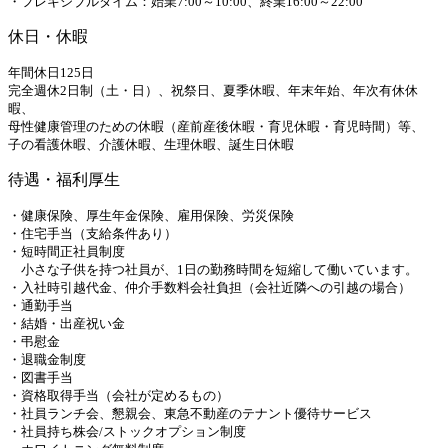
・フレキシブルタイム：始業7:00～10:00、終業16:00～22:00
休日・休暇
年間休日125日
完全週休2日制（土・日）、祝祭日、夏季休暇、年末年始、年次有休休
暇、
母性健康管理のための休暇（産前産後休暇・育児休暇・育児時間）等、
子の看護休暇、介護休暇、生理休暇、誕生日休暇
待遇・福利厚生
・健康保険、厚生年金保険、雇用保険、労災保険
・住宅手当（支給条件あり）
・短時間正社員制度
小さな子供を持つ社員が、1日の勤務時間を短縮して働いています。
・入社時引越代金、仲介手数料会社負担（会社近隣への引越の場合）
・通勤手当
・結婚・出産祝い金
・弔慰金
・退職金制度
・図書手当
・資格取得手当（会社が定めるもの）
・社員ランチ会、懇親会、東急不動産のテナント優待サービス
・社員持ち株会/ストックオプション制度