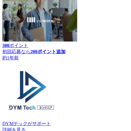
300
ポイント
初回応募なら
200
ポイント追加
約1年前
DYMテック
がサポート
詳細を見る