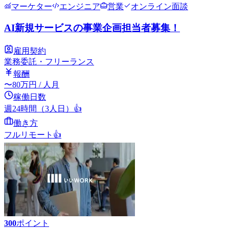
マーケター
エンジニア
営業
オンライン面談
AI新規サービスの事業企画担当者募集！
雇用契約
業務委託・フリーランス
報酬
〜
80
万円
/ 人月
稼働日数
週24時間（3人日）
👍
働き方
フルリモート
👍
300
ポイント