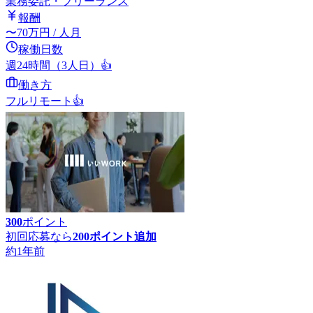
業務委託・フリーランス
報酬
〜
70
万円
/ 人月
稼働日数
週24時間（3人日）
👍
働き方
フルリモート
👍
300
ポイント
初回応募なら
200
ポイント追加
約1年前