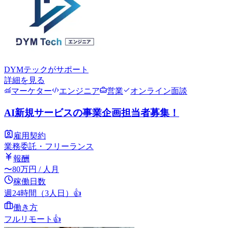
DYMテック
がサポート
詳細を見る
マーケター
エンジニア
営業
オンライン面談
AI新規サービスの事業企画担当者募集！
雇用契約
業務委託・フリーランス
報酬
〜
80
万円
/ 人月
稼働日数
週24時間（3人日）
👍
働き方
フルリモート
👍