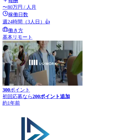
報酬
〜
80
万円
/ 人月
稼働日数
週24時間（3人日）
👍
働き方
基本リモート
300
ポイント
初回応募なら
200
ポイント追加
約1年前