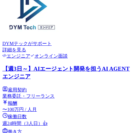
DYMテック
がサポート
詳細を見る
エンジニア
オンライン面談
【週3日～】AIエージェント開発を担うAI AGENT
エンジニア
雇用契約
業務委託・フリーランス
報酬
〜
100
万円
/ 人月
稼働日数
週24時間（3人日）
👍
働き方