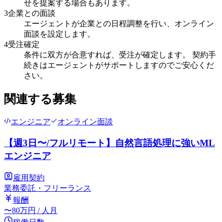
せを提案する場合もあります。
3
企業との面談
エージェントが企業との日程調整を行い、オンライン
面談を設定します。
4
受注確定
条件に双方が合意すれば、受注が確定します。 契約手
続きはエージェントがサポートしますのでご安心くだ
さい。
関連する募集
エンジニア
オンライン面談
【週3日〜/フルリモート】自然言語処理に強いML
エンジニア
雇用契約
業務委託・フリーランス
報酬
〜
80
万円
/ 人月