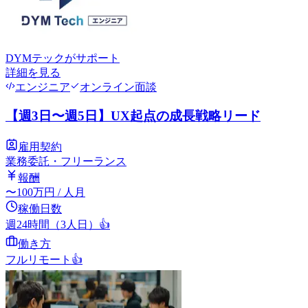
DYMテック
がサポート
詳細を見る
エンジニア
オンライン面談
【週3日〜週5日】UX起点の成長戦略リード
雇用契約
業務委託・フリーランス
報酬
〜
100
万円
/ 人月
稼働日数
週24時間（3人日）
👍
働き方
フルリモート
👍