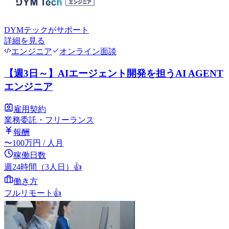
DYMテック
がサポート
詳細を見る
エンジニア
オンライン面談
【週3日～】AIエージェント開発を担うAI AGENT
エンジニア
雇用契約
業務委託・フリーランス
報酬
〜
100
万円
/ 人月
稼働日数
週24時間（3人日）
👍
働き方
フルリモート
👍