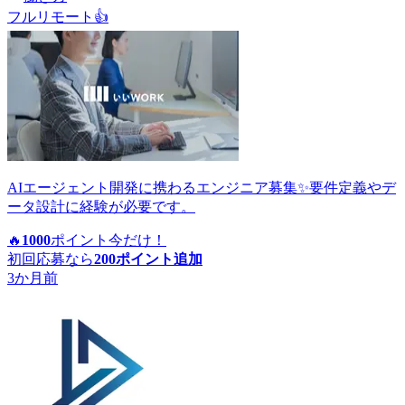
フルリモート
👍
AIエージェント開発に携わるエンジニア募集✨要件定義やデ
ータ設計に経験が必要です。
🔥
1000
ポイント
今だけ！
初回応募なら
200
ポイント追加
3か月前