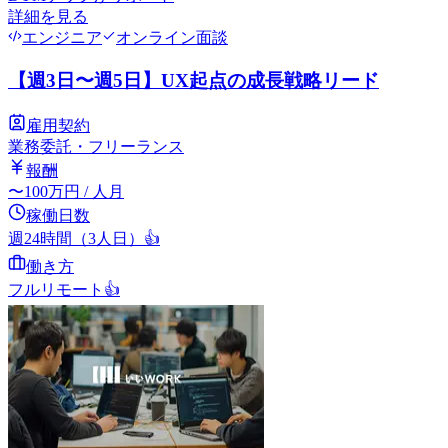
詳細を見る
エンジニア
オンライン面談
【週3日〜週5日】UX起点の成長戦略リード
雇用契約
業務委託・フリーランス
報酬
〜
100
万円
/ 人月
稼働日数
週24時間（3人日）
👍
働き方
フルリモート
👍