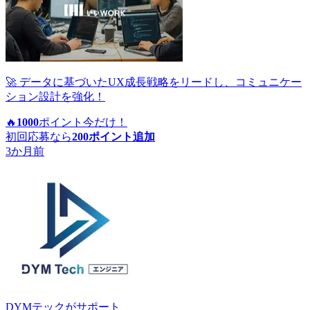
🚀 データに基づいたUX成長戦略をリードし、コミュニケー
ション設計を強化！
🔥
1000
ポイント
今だけ！
初回応募なら
200
ポイント追加
3か月前
DYMテック
がサポート