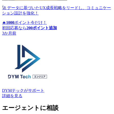
🚀 データに基づいたUX成長戦略をリードし、コミュニケー
ション設計を強化！
🔥
1000
ポイント
今だけ！
初回応募なら
200
ポイント追加
3か月前
DYMテック
がサポート
詳細を見る
エージェントに相談