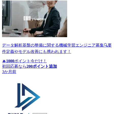
データ解析基盤の整備に関する機械学習エンジニア募集🔍要
件定義やモデル改善にも携われます！
🔥
1000
ポイント
今だけ！
初回応募なら
200
ポイント追加
3か月前