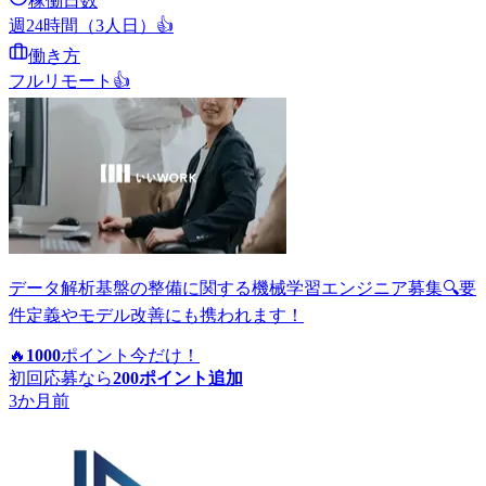
稼働日数
週24時間（3人日）
👍
働き方
フルリモート
👍
データ解析基盤の整備に関する機械学習エンジニア募集🔍要
件定義やモデル改善にも携われます！
🔥
1000
ポイント
今だけ！
初回応募なら
200
ポイント追加
3か月前