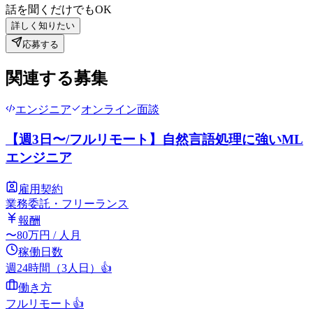
話を聞くだけでもOK
詳しく知りたい
応募する
関連する募集
エンジニア
オンライン面談
【週3日〜/フルリモート】自然言語処理に強いML
エンジニア
雇用契約
業務委託・フリーランス
報酬
〜
80
万円
/ 人月
稼働日数
週24時間（3人日）
👍
働き方
フルリモート
👍