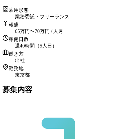
雇用形態
業務委託・フリーランス
報酬
65
万円
〜
70
万円
/ 人月
稼働日数
週40時間（5人日）
働き方
出社
勤務地
東京都
募集内容