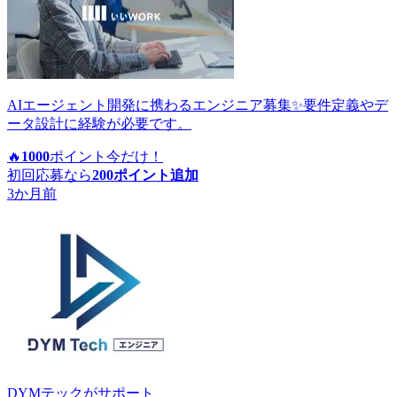
AIエージェント開発に携わるエンジニア募集✨要件定義やデ
ータ設計に経験が必要です。
🔥
1000
ポイント
今だけ！
初回応募なら
200
ポイント追加
3か月前
DYMテック
がサポート