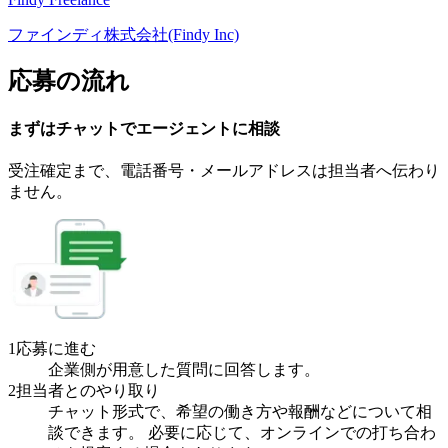
ファインディ株式会社(Findy Inc)
応募の流れ
まずはチャットで
エージェント
に
相談
受注確定まで、
電話番号・メールアドレスは
担当者へ伝わり
ません。
1
応募に進む
企業側が用意した質問に回答します。
2
担当者とのやり取り
チャット形式で、希望の働き方や報酬などについて相
談できます。 必要に応じて、オンラインでの打ち合わ