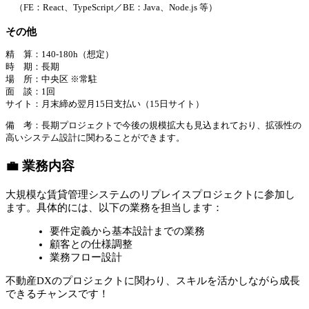
（FE：React、TypeScript／BE：Java、Node.js 等）
その他
精 算：140-180h（想定）
時 期：長期
場 所：中央区 ※常駐
面 談：1回
サイト：月末締め翌月15日支払い（15日サイト）
備 考：長期プロジェクトで今後の規模拡大も見込まれており、拡張性の
高いシステム設計に関わることができます。
💼 業務内容
大規模な賃貸管理システムのリプレイスプロジェクトに参加し
ます。具体的には、以下の業務を担当します：
要件定義から基本設計までの業務
顧客との仕様調整
業務フロー設計
不動産DXのプロジェクトに関わり、スキルを活かしながら成長
できるチャンスです！