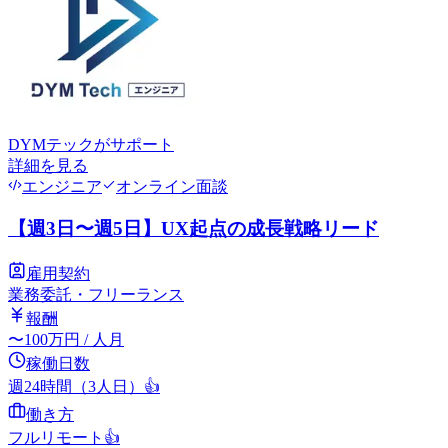
DYMテック
がサポート
詳細を見る
エンジニア
オンライン面談
【週3日〜週5日】UX起点の成長戦略リード
雇用契約
業務委託・フリーランス
報酬
〜
100
万円
/ 人月
稼働日数
週24時間（3人日）
👍
働き方
フルリモート
👍