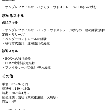
・オンプレファイルサーバからクラウドストレージ(BOX)への移行
求めるスキル
必須スキル
・オンプレファイルサーバ→クラウドストレージ移行の一連の経験(要件
定義～リリース)
・ベンダーコントロールの経験
・移行方式設計、運用設計の経験
歓迎スキル
・BOXへの移行経験
・BOXの設計/設定経験
・ファイルサーバの設計/導入経験
その他
単価：87～92万円
精算幅：140～180h
時期：2026年1月～
勤務形態：出社（東京都港区 大崎駅）
⾯談：2回