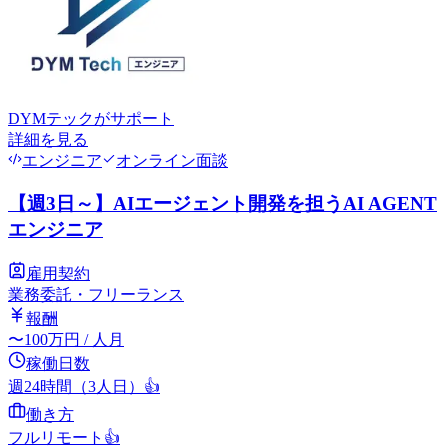
DYMテック
がサポート
詳細を見る
エンジニア
オンライン面談
【週3日～】AIエージェント開発を担うAI AGENT
エンジニア
雇用契約
業務委託・フリーランス
報酬
〜
100
万円
/ 人月
稼働日数
週24時間（3人日）
👍
働き方
フルリモート
👍