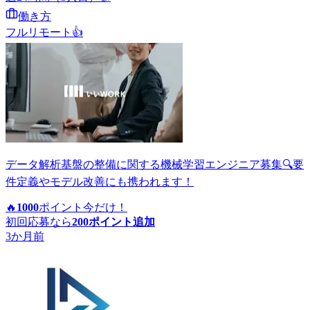
働き方
フルリモート
👍
データ解析基盤の整備に関する機械学習エンジニア募集🔍要
件定義やモデル改善にも携われます！
🔥
1000
ポイント
今だけ！
初回応募なら
200
ポイント追加
3か月前