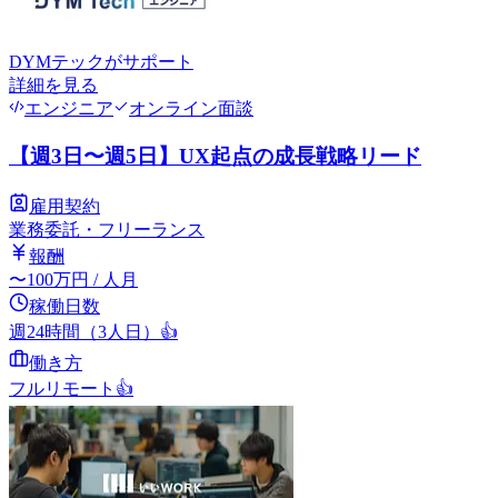
DYMテック
がサポート
詳細を見る
エンジニア
オンライン面談
【週3日〜週5日】UX起点の成長戦略リード
雇用契約
業務委託・フリーランス
報酬
〜
100
万円
/ 人月
稼働日数
週24時間（3人日）
👍
働き方
フルリモート
👍