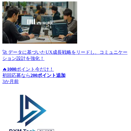
🚀 データに基づいたUX成長戦略をリードし、コミュニケー
ション設計を強化！
🔥
1000
ポイント
今だけ！
初回応募なら
200
ポイント追加
3か月前