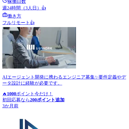
稼働日数
週24時間（3人日）
👍
働き方
フルリモート
👍
AIエージェント開発に携わるエンジニア募集✨要件定義やデ
ータ設計に経験が必要です。
🔥
1000
ポイント
今だけ！
初回応募なら
200
ポイント追加
3か月前