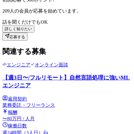
209
人の会員が応募を始めています。
話を聞くだけでもOK
詳しく知りたい
応募する
関連する募集
エンジニア
オンライン面談
【週3日〜/フルリモート】自然言語処理に強いML
エンジニア
雇用契約
業務委託・フリーランス
報酬
〜
80
万円
/ 人月
稼働日数
週24時間（3人日）
👍