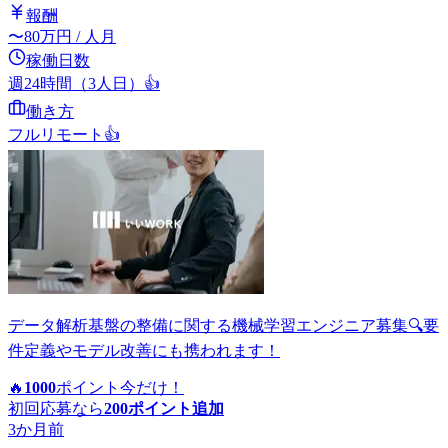
報酬
〜
80
万円
/ 人月
稼働日数
週24時間（3人日）
👍
働き方
フルリモート
👍
データ解析基盤の整備に関する機械学習エンジニア募集🔍要
件定義やモデル改善にも携われます！
🔥
1000
ポイント
今だけ！
初回応募なら
200
ポイント追加
3か月前