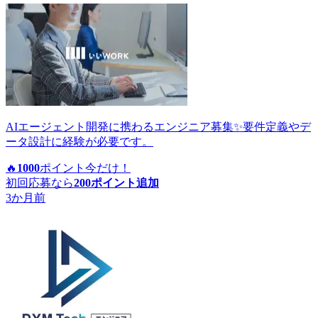
AIエージェント開発に携わるエンジニア募集✨要件定義やデ
ータ設計に経験が必要です。
🔥
1000
ポイント
今だけ！
初回応募なら
200
ポイント追加
3か月前