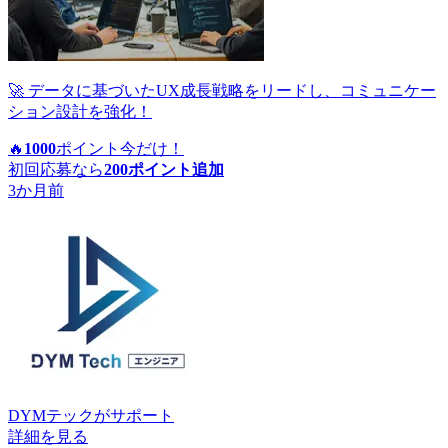
🚀 データに基づいたUX成長戦略をリードし、コミュニケー
ション設計を強化！
🔥
1000
ポイント
今だけ！
初回応募なら
200
ポイント追加
3か月前
DYMテック
がサポート
詳細を見る