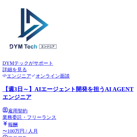
DYMテック
がサポート
詳細を見る
エンジニア
オンライン面談
【週3日～】AIエージェント開発を担うAI AGENT
エンジニア
雇用契約
業務委託・フリーランス
報酬
〜
100
万円
/ 人月