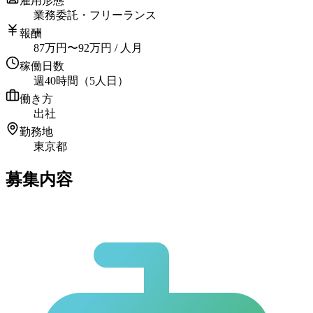
雇用形態
業務委託・フリーランス
報酬
87
万円
〜
92
万円
/ 人月
稼働日数
週40時間（5人日）
働き方
出社
勤務地
東京都
募集内容