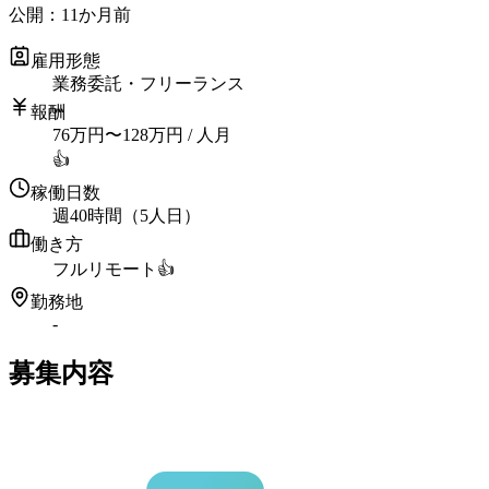
公開：
11か月前
雇用形態
業務委託・フリーランス
報酬
76
万円
〜
128
万円
/ 人月
👍
稼働日数
週40時間（5人日）
働き方
フルリモート
👍
勤務地
-
募集内容