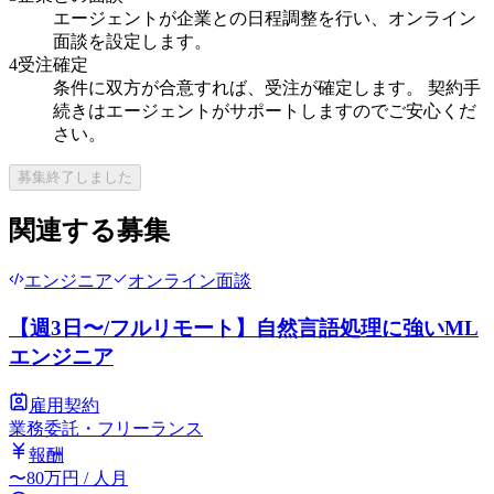
エージェントが企業との日程調整を行い、オンライン
面談を設定します。
4
受注確定
条件に双方が合意すれば、受注が確定します。 契約手
続きはエージェントがサポートしますのでご安心くだ
さい。
募集終了しました
関連する募集
エンジニア
オンライン面談
【週3日〜/フルリモート】自然言語処理に強いML
エンジニア
雇用契約
業務委託・フリーランス
報酬
〜
80
万円
/ 人月