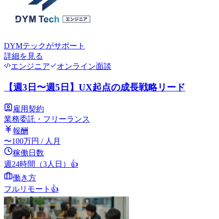
DYMテック
がサポート
詳細を見る
エンジニア
オンライン面談
【週3日〜週5日】UX起点の成長戦略リード
雇用契約
業務委託・フリーランス
報酬
〜
100
万円
/ 人月
稼働日数
週24時間（3人日）
👍
働き方
フルリモート
👍