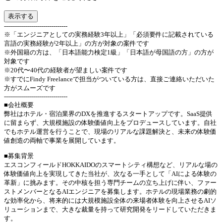
表示する
--------------------------------
※「エンジニアとしての実務経験3年以上」「必須要件に記載されている
言語の実務経験が2年以上」の方が対象の案件です
※外国籍の方は、「日本語能力検定1級」「日本語が母国語の方」の方が
対象です
※20代〜40代の経験者が望ましい案件です
※すでにFindy Freelanceで担当がついている方は、直接ご連絡いただいた
方がスムーズです
--------------------------------
■会社概要
弊社はホテル・宿泊業界のDXを推進するスタートアップです。SaaS提供
に留まらず、大規模施設の体験価値向上をプロデュースしています。自社
でもホテル運営を行うことで、現場のリアルな課題解決と、未来の体験価
値創造の両軸で事業を展開しています。
■募集背景
エスコンフィールドHOKKAIDOのスマートシティ構想など、リアルな場の
体験価値向上を実現してきた当社が、次なる一手として「AIによる体験の
革新」に挑みます。その中核を担う専門チームの立ち上げに伴い、ファー
ストメンバーとなるAIエンジニアを募集します。ホテルの現場業務の劇的
な効率化から、将来的には大規模施設全体の来場者体験を向上させるAIソ
リューションまで、大きな裁量を持って研究開発をリードしていただきま
す。