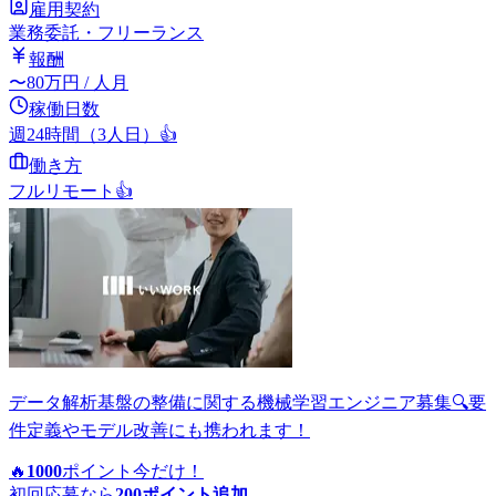
雇用契約
業務委託・フリーランス
報酬
〜
80
万円
/ 人月
稼働日数
週24時間（3人日）
👍
働き方
フルリモート
👍
データ解析基盤の整備に関する機械学習エンジニア募集🔍要
件定義やモデル改善にも携われます！
🔥
1000
ポイント
今だけ！
初回応募なら
200
ポイント追加