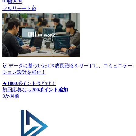
働き方
フルリモート
👍
🚀 データに基づいたUX成長戦略をリードし、コミュニケー
ション設計を強化！
🔥
1000
ポイント
今だけ！
初回応募なら
200
ポイント追加
3か月前