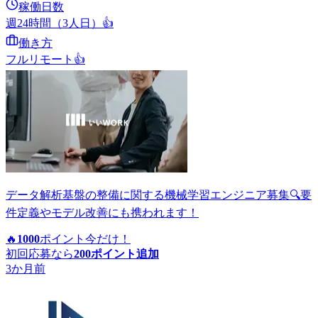
稼働日数
週24時間（3人日）
👍
働き方
フルリモート
👍
データ解析基盤の整備に関する機械学習エンジニア募集🔍要
件定義やモデル改善にも携われます！
🔥
1000
ポイント
今だけ！
初回応募なら
200
ポイント追加
3か月前