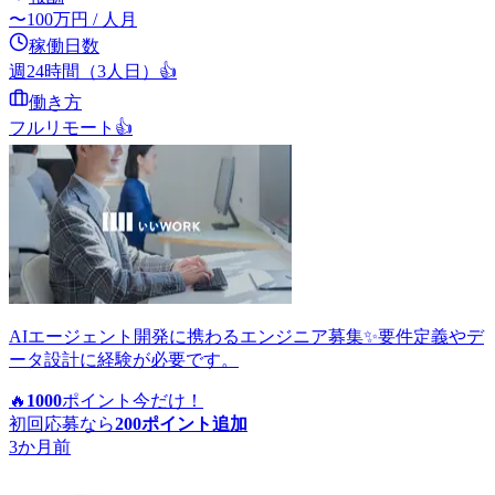
〜
100
万円
/ 人月
稼働日数
週24時間（3人日）
👍
働き方
フルリモート
👍
AIエージェント開発に携わるエンジニア募集✨要件定義やデ
ータ設計に経験が必要です。
🔥
1000
ポイント
今だけ！
初回応募なら
200
ポイント追加
3か月前