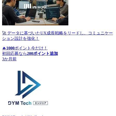
🚀 データに基づいたUX成長戦略をリードし、コミュニケー
ション設計を強化！
🔥
1000
ポイント
今だけ！
初回応募なら
200
ポイント追加
3か月前