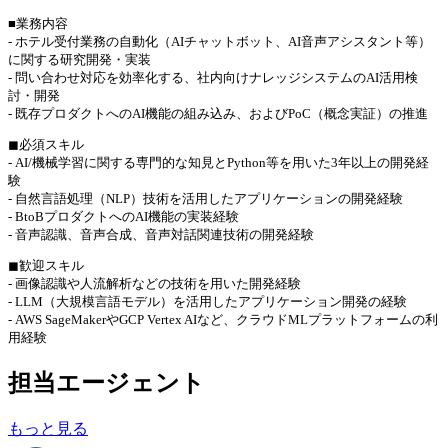
■業務内容
- ホテル受付業務の自動化（AIチャットボット、AI音声アシスタント等）
に関する研究開発・実装
- 問い合わせ対応を効率化する、社内向けナレッジシステムのAI活用検
討・開発
- 既存プロダクトへのAI機能の組み込み、およびPoC（概念実証）の推進
◼︎必須スキル
- AI/機械学習に関する専門的な知見とPython等を用いた3年以上の開発経
験
- 自然言語処理（NLP）技術を活用したアプリケーションの開発経験
- BtoBプロダクトへのAI機能の実装経験
- 音声認識、音声合成、音声対話関連技術の開発経験
◼︎歓迎スキル
- 画像認識や人流解析などの技術を用いた開発経験
- LLM（大規模言語モデル）を活用したアプリケーション開発の経験
- AWS SageMakerやGCP Vertex AIなど、クラウドMLプラットフォームの利
用経験
担当エージェント
もっと見る