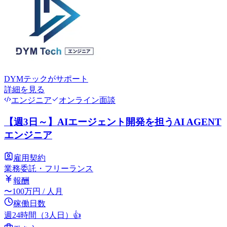
DYMテック
がサポート
詳細を見る
エンジニア
オンライン面談
【週3日～】AIエージェント開発を担うAI AGENT
エンジニア
雇用契約
業務委託・フリーランス
報酬
〜
100
万円
/ 人月
稼働日数
週24時間（3人日）
👍