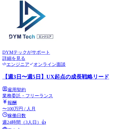
DYMテック
がサポート
詳細を見る
エンジニア
オンライン面談
【週3日〜週5日】UX起点の成長戦略リード
雇用契約
業務委託・フリーランス
報酬
〜
100
万円
/ 人月
稼働日数
週24時間（3人日）
👍