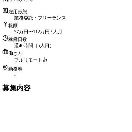
雇用形態
業務委託・フリーランス
報酬
57
万円
〜
112
万円
/ 人月
稼働日数
週40時間（5人日）
働き方
フルリモート
👍
勤務地
-
募集内容