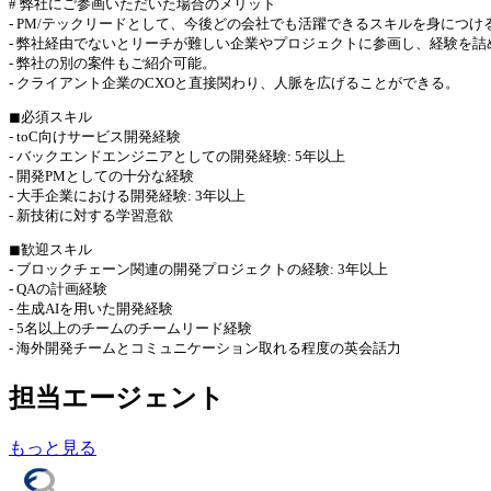
# 弊社にご参画いただいた場合のメリット
- PM/テックリードとして、今後どの会社でも活躍できるスキルを身につけ
- 弊社経由でないとリーチが難しい企業やプロジェクトに参画し、経験を詰
- 弊社の別の案件もご紹介可能。
- クライアント企業のCXOと直接関わり、人脈を広げることができる。
◼︎必須スキル
- toC向けサービス開発経験
- バックエンドエンジニアとしての開発経験: 5年以上
- 開発PMとしての十分な経験
- 大手企業における開発経験: 3年以上
- 新技術に対する学習意欲
◼︎歓迎スキル
- ブロックチェーン関連の開発プロジェクトの経験: 3年以上
- QAの計画経験
- 生成AIを用いた開発経験
- 5名以上のチームのチームリード経験
- 海外開発チームとコミュニケーション取れる程度の英会話力
担当エージェント
もっと見る