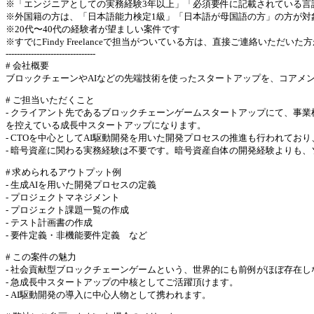
※「エンジニアとしての実務経験3年以上」「必須要件に記載されている言
※外国籍の方は、「日本語能力検定1級」「日本語が母国語の方」の方が対
※20代〜40代の経験者が望ましい案件です
※すでにFindy Freelanceで担当がついている方は、直接ご連絡いただい
--------------------------------
# 会社概要
ブロックチェーンやAIなどの先端技術を使ったスタートアップを、コアメンバーとし
# ご担当いただくこと
- クライアント先であるブロックチェーンゲームスタートアップにて、事
を控えている成長中スタートアップになります。
- CTOを中心としてAI駆動開発を用いた開発プロセスの推進も行われてお
- 暗号資産に関わる実務経験は不要です。暗号資産自体の開発経験よりも、
# 求められるアウトプット例
- 生成AIを用いた開発プロセスの定義
- プロジェクトマネジメント
- プロジェクト課題一覧の作成
- テスト計画書の作成
- 要件定義・非機能要件定義 など
# この案件の魅力
- 社会貢献型ブロックチェーンゲームという、世界的にも前例がほぼ存在
- 急成長中スタートアップの中核としてご活躍頂けます。
- AI駆動開発の導入に中心人物として携われます。