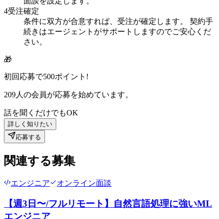
面談を設定します。
4
受注確定
条件に双方が合意すれば、受注が確定します。 契約手
続きはエージェントがサポートしますのでご安心くだ
さい。
🎁
初回応募で
500
ポイント!
209
人の会員が応募を始めています。
話を聞くだけでもOK
詳しく知りたい
応募する
関連する募集
エンジニア
オンライン面談
【週3日〜/フルリモート】自然言語処理に強いML
エンジニア