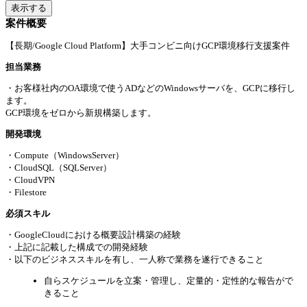
表示する
案件概要
【長期/Google Cloud Platform】大手コンビニ向けGCP環境移行支援案件
担当業務
・お客様社内のOA環境で使うADなどのWindowsサーバを、GCPに移行し
ます。
GCP環境をゼロから新規構築します。
開発環境
・Compute（WindowsServer）
・CloudSQL（SQLServer）
・CloudVPN
・Filestore
必須スキル
・GoogleCloudにおける概要設計構築の経験
・上記に記載した構成での開発経験
・以下のビジネススキルを有し、一人称で業務を遂行できること
自らスケジュールを立案・管理し、定量的・定性的な報告がで
きること