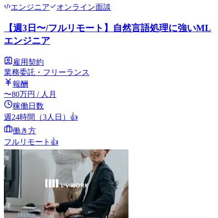
エンジニア
オンライン面談
【週3日〜/フルリモート】自然言語処理に強いML
エンジニア
雇用契約
業務委託・フリーランス
報酬
〜
80
万円
/ 人月
稼働日数
週24時間（3人日）
👍
働き方
フルリモート
👍