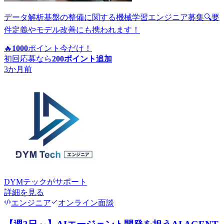
データ解析基盤の整備に関する機械学習エンジニア募集🔍要
件定義やモデル改善にも携われます！
🔥
1000
ポイント
今だけ！
初回応募なら
200
ポイント追加
3か月前
DYMテック
がサポート
詳細を見る
エンジニア
オンライン面談