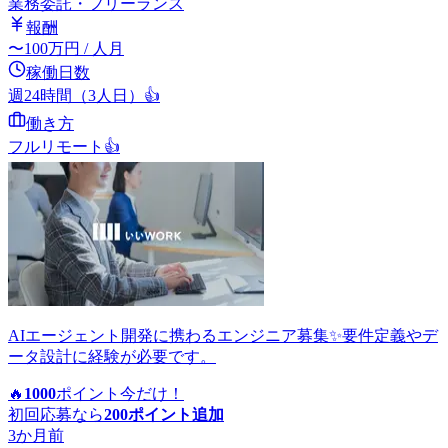
業務委託・フリーランス
報酬
〜
100
万円
/ 人月
稼働日数
週24時間（3人日）
👍
働き方
フルリモート
👍
AIエージェント開発に携わるエンジニア募集✨要件定義やデ
ータ設計に経験が必要です。
🔥
1000
ポイント
今だけ！
初回応募なら
200
ポイント追加
3か月前