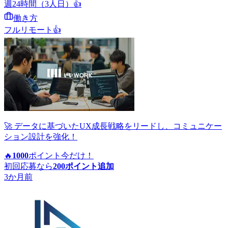
週24時間（3人日）
👍
働き方
フルリモート
👍
🚀 データに基づいたUX成長戦略をリードし、コミュニケー
ション設計を強化！
🔥
1000
ポイント
今だけ！
初回応募なら
200
ポイント追加
3か月前