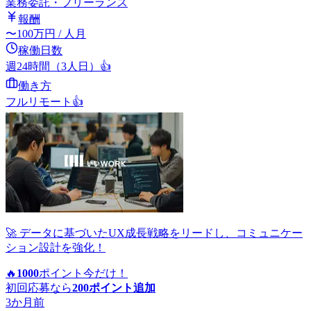
業務委託・フリーランス
報酬
〜
100
万円
/ 人月
稼働日数
週24時間（3人日）
👍
働き方
フルリモート
👍
🚀 データに基づいたUX成長戦略をリードし、コミュニケー
ション設計を強化！
🔥
1000
ポイント
今だけ！
初回応募なら
200
ポイント追加
3か月前