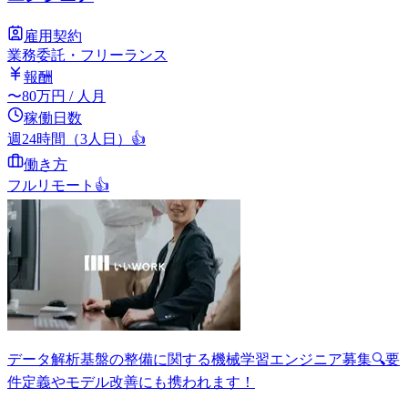
雇用契約
業務委託・フリーランス
報酬
〜
80
万円
/ 人月
稼働日数
週24時間（3人日）
👍
働き方
フルリモート
👍
データ解析基盤の整備に関する機械学習エンジニア募集🔍要
件定義やモデル改善にも携われます！