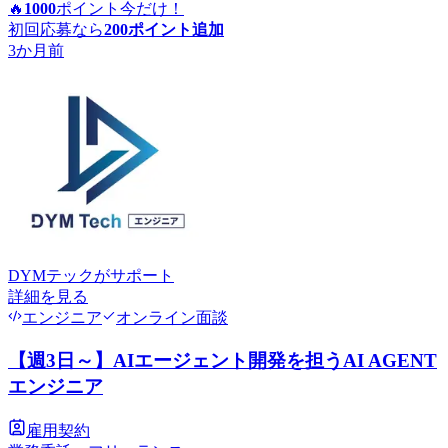
🔥
1000
ポイント
今だけ！
初回応募なら
200
ポイント追加
3か月前
DYMテック
がサポート
詳細を見る
エンジニア
オンライン面談
【週3日～】AIエージェント開発を担うAI AGENT
エンジニア
雇用契約