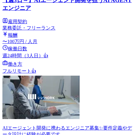
【週3日～】AIエージェント開発を担うAI AGENT
エンジニア
雇用契約
業務委託・フリーランス
報酬
〜
100
万円
/ 人月
稼働日数
週24時間（3人日）
👍
働き方
フルリモート
👍
AIエージェント開発に携わるエンジニア募集✨要件定義やデ
ータ設計に経験が必要です。