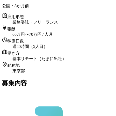
公開：
8か月前
雇用形態
業務委託・フリーランス
報酬
65
万円
〜
70
万円
/ 人月
稼働日数
週40時間（5人日）
働き方
基本リモート（たまに出社）
勤務地
東京都
募集内容