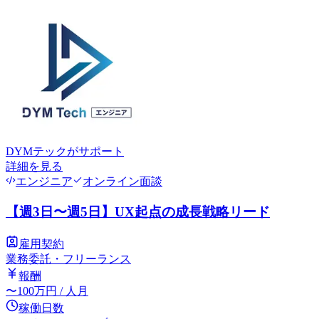
DYMテック
がサポート
詳細を見る
エンジニア
オンライン面談
【週3日〜週5日】UX起点の成長戦略リード
雇用契約
業務委託・フリーランス
報酬
〜
100
万円
/ 人月
稼働日数