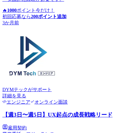
🔥
1000
ポイント
今だけ！
初回応募なら
200
ポイント追加
3か月前
DYMテック
がサポート
詳細を見る
エンジニア
オンライン面談
【週3日〜週5日】UX起点の成長戦略リード
雇用契約