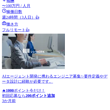
報酬
〜
100
万円
/ 人月
稼働日数
週24時間（3人日）
👍
働き方
フルリモート
👍
AIエージェント開発に携わるエンジニア募集✨要件定義やデ
ータ設計に経験が必要です。
🔥
1000
ポイント
今だけ！
初回応募なら
200
ポイント追加
3か月前