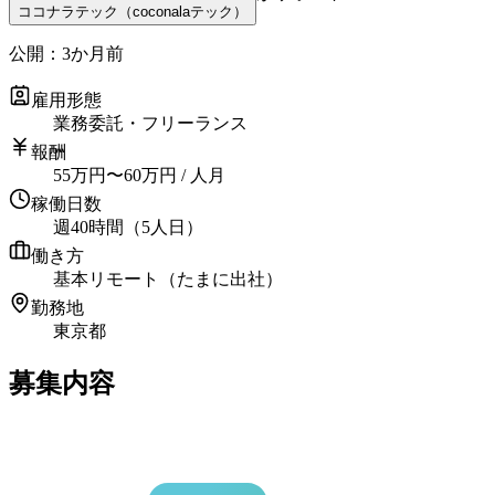
ココナラテック（coconalaテック）
公開：
3か月前
雇用形態
業務委託・フリーランス
報酬
55
万円
〜
60
万円
/ 人月
稼働日数
週40時間（5人日）
働き方
基本リモート（たまに出社）
勤務地
東京都
募集内容