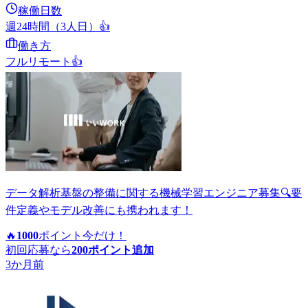
稼働日数
週24時間（3人日）
👍
働き方
フルリモート
👍
データ解析基盤の整備に関する機械学習エンジニア募集🔍要
件定義やモデル改善にも携われます！
🔥
1000
ポイント
今だけ！
初回応募なら
200
ポイント追加
3か月前