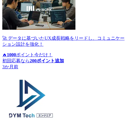
🚀 データに基づいたUX成長戦略をリードし、コミュニケー
ション設計を強化！
🔥
1000
ポイント
今だけ！
初回応募なら
200
ポイント追加
3か月前