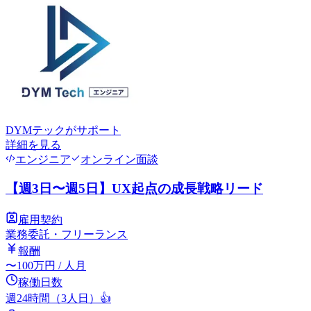
DYMテック
がサポート
詳細を見る
エンジニア
オンライン面談
【週3日〜週5日】UX起点の成長戦略リード
雇用契約
業務委託・フリーランス
報酬
〜
100
万円
/ 人月
稼働日数
週24時間（3人日）
👍