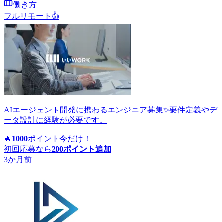
働き方
フルリモート
👍
AIエージェント開発に携わるエンジニア募集✨要件定義やデ
ータ設計に経験が必要です。
🔥
1000
ポイント
今だけ！
初回応募なら
200
ポイント追加
3か月前