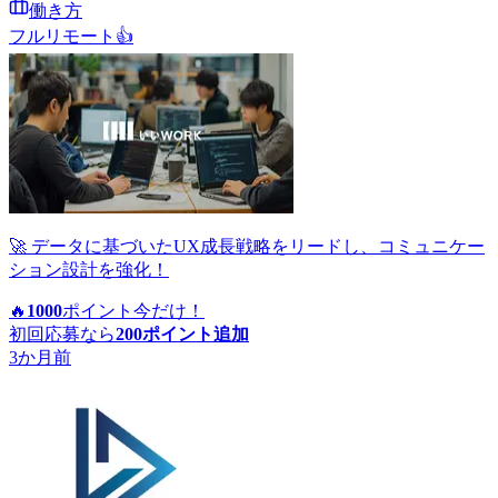
働き方
フルリモート
👍
🚀 データに基づいたUX成長戦略をリードし、コミュニケー
ション設計を強化！
🔥
1000
ポイント
今だけ！
初回応募なら
200
ポイント追加
3か月前