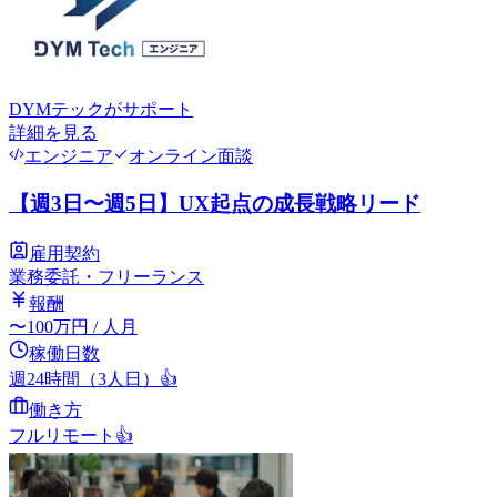
DYMテック
がサポート
詳細を見る
エンジニア
オンライン面談
【週3日〜週5日】UX起点の成長戦略リード
雇用契約
業務委託・フリーランス
報酬
〜
100
万円
/ 人月
稼働日数
週24時間（3人日）
👍
働き方
フルリモート
👍