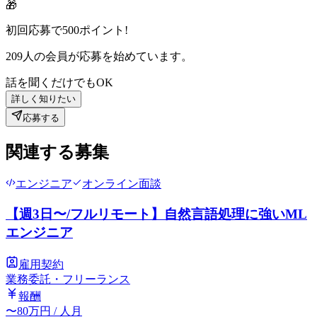
🎁
初回応募で
500
ポイント!
209
人の会員が応募を始めています。
話を聞くだけでもOK
詳しく知りたい
応募する
関連する募集
エンジニア
オンライン面談
【週3日〜/フルリモート】自然言語処理に強いML
エンジニア
雇用契約
業務委託・フリーランス
報酬
〜
80
万円
/ 人月