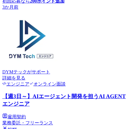
初回応募なら
200
ポイント追加
3か月前
DYMテック
がサポート
詳細を見る
エンジニア
オンライン面談
【週3日～】AIエージェント開発を担うAI AGENT
エンジニア
雇用契約
業務委託・フリーランス