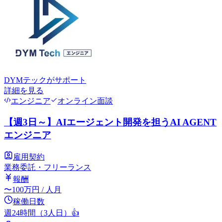
DYMテック
がサポート
詳細を見る
エンジニア
オンライン面談
【週3日～】AIエージェント開発を担うAI AGENT
エンジニア
雇用契約
業務委託・フリーランス
報酬
〜
100
万円
/ 人月
稼働日数
週24時間（3人日）
👍