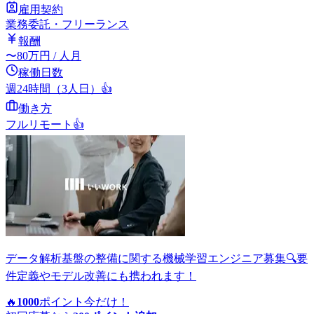
雇用契約
業務委託・フリーランス
報酬
〜
80
万円
/ 人月
稼働日数
週24時間（3人日）
👍
働き方
フルリモート
👍
データ解析基盤の整備に関する機械学習エンジニア募集🔍要
件定義やモデル改善にも携われます！
🔥
1000
ポイント
今だけ！