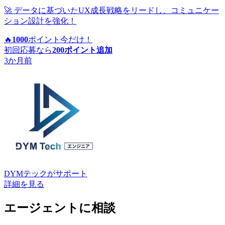
🚀 データに基づいたUX成長戦略をリードし、コミュニケー
ション設計を強化！
🔥
1000
ポイント
今だけ！
初回応募なら
200
ポイント追加
3か月前
DYMテック
がサポート
詳細を見る
エージェントに相談