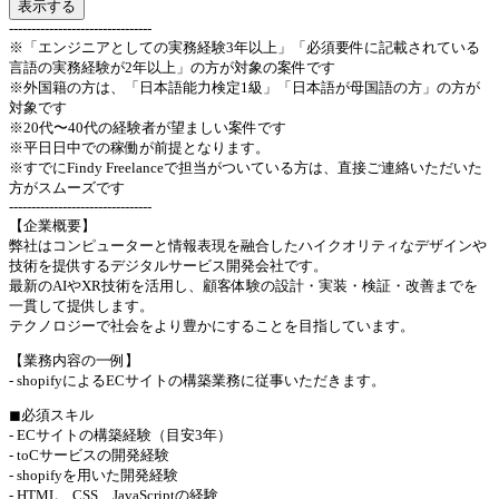
表示する
--------------------------------
※「エンジニアとしての実務経験3年以上」「必須要件に記載されている
言語の実務経験が2年以上」の方が対象の案件です
※外国籍の方は、「日本語能力検定1級」「日本語が母国語の方」の方が
対象です
※20代〜40代の経験者が望ましい案件です
※平日日中での稼働が前提となります。
※すでにFindy Freelanceで担当がついている方は、直接ご連絡いただいた
方がスムーズです
--------------------------------
【企業概要】
弊社はコンピューターと情報表現を融合したハイクオリティなデザインや
技術を提供するデジタルサービス開発会社です。
最新のAIやXR技術を活用し、顧客体験の設計・実装・検証・改善までを
一貫して提供します。
テクノロジーで社会をより豊かにすることを目指しています。
【業務内容の一例】
- shopifyによるECサイトの構築業務に従事いただきます。
◼︎必須スキル
- ECサイトの構築経験（目安3年）
- toCサービスの開発経験
- shopifyを用いた開発経験
- HTML、CSS、JavaScriptの経験