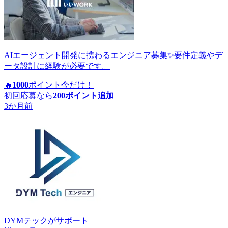
AIエージェント開発に携わるエンジニア募集✨要件定義やデ
ータ設計に経験が必要です。
🔥
1000
ポイント
今だけ！
初回応募なら
200
ポイント追加
3か月前
DYMテック
がサポート