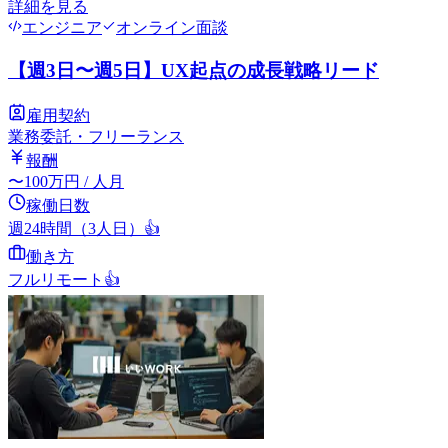
詳細を見る
エンジニア
オンライン面談
【週3日〜週5日】UX起点の成長戦略リード
雇用契約
業務委託・フリーランス
報酬
〜
100
万円
/ 人月
稼働日数
週24時間（3人日）
👍
働き方
フルリモート
👍