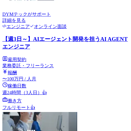
DYMテック
がサポート
詳細を見る
エンジニア
オンライン面談
【週3日～】AIエージェント開発を担うAI AGENT
エンジニア
雇用契約
業務委託・フリーランス
報酬
〜
100
万円
/ 人月
稼働日数
週24時間（3人日）
👍
働き方
フルリモート
👍