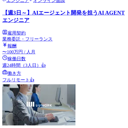
エンジニア
オンライン面談
【週3日～】AIエージェント開発を担うAI AGENT
エンジニア
雇用契約
業務委託・フリーランス
報酬
〜
100
万円
/ 人月
稼働日数
週24時間（3人日）
👍
働き方
フルリモート
👍