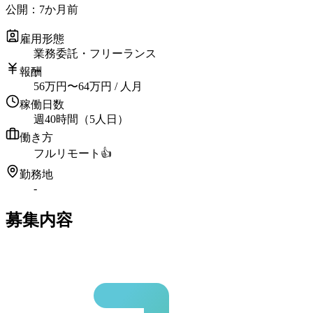
公開：
7か月前
雇用形態
業務委託・フリーランス
報酬
56
万円
〜
64
万円
/ 人月
稼働日数
週40時間（5人日）
働き方
フルリモート
👍
勤務地
-
募集内容