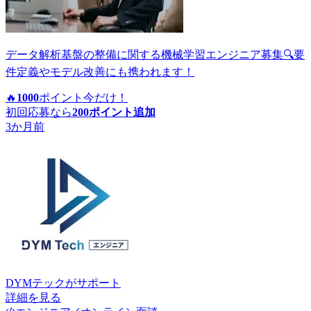
データ解析基盤の整備に関する機械学習エンジニア募集🔍要
件定義やモデル改善にも携われます！
🔥
1000
ポイント
今だけ！
初回応募なら
200
ポイント追加
3か月前
DYMテック
がサポート
詳細を見る