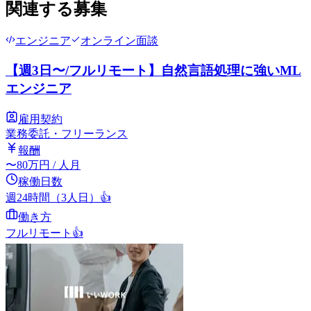
関連する募集
エンジニア
オンライン面談
【週3日〜/フルリモート】自然言語処理に強いML
エンジニア
雇用契約
業務委託・フリーランス
報酬
〜
80
万円
/ 人月
稼働日数
週24時間（3人日）
👍
働き方
フルリモート
👍