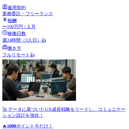
雇用契約
業務委託・フリーランス
報酬
〜
100
万円
/ 人月
稼働日数
週24時間（3人日）
👍
働き方
フルリモート
👍
🚀 データに基づいたUX成長戦略をリードし、コミュニケー
ション設計を強化！
🔥
1000
ポイント
今だけ！