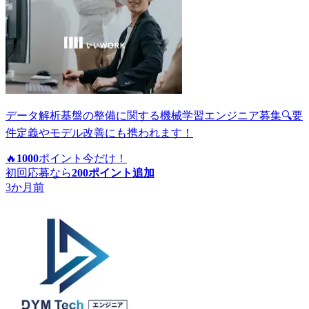
データ解析基盤の整備に関する機械学習エンジニア募集🔍要
件定義やモデル改善にも携われます！
🔥
1000
ポイント
今だけ！
初回応募なら
200
ポイント追加
3か月前