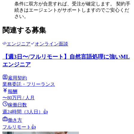
条件に双方が合意すれば、受注が確定します。 契約手
続きはエージェントがサポートしますのでご安心くだ
さい。
関連する募集
エンジニア
オンライン面談
【週3日〜/フルリモート】自然言語処理に強いML
エンジニア
雇用契約
業務委託・フリーランス
報酬
〜
80
万円
/ 人月
稼働日数
週24時間（3人日）
👍
働き方
フルリモート
👍