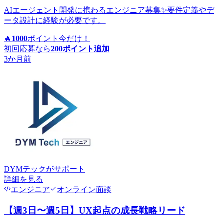
AIエージェント開発に携わるエンジニア募集✨要件定義やデ
ータ設計に経験が必要です。
🔥
1000
ポイント
今だけ！
初回応募なら
200
ポイント追加
3か月前
DYMテック
がサポート
詳細を見る
エンジニア
オンライン面談
【週3日〜週5日】UX起点の成長戦略リード