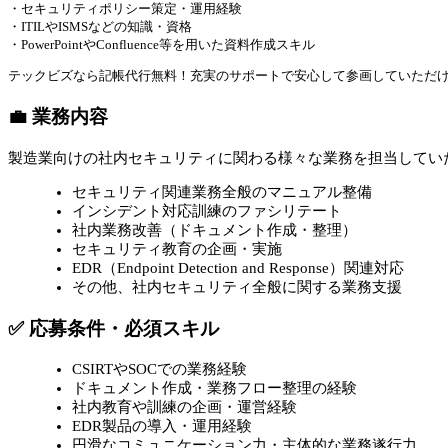
・セキュリティポリシー策定・運用経験
・ITILやISMSなどの知識・資格
・PowerPointやConfluence等を用いた資料作成スキル
テックビズなら記帳代行無料！充実のサポートで安心して参画していただ
💼 業務内容
製造業向けの社内セキュリティに関わる様々な業務を担当してい
セキュリティ関連業務全般のマニュアル整備
インシデント対応訓練のファシリテート
社内業務改善（ドキュメント作成・整理）
セキュリティ教育の企画・実施
EDR（Endpoint Detection and Response）関連対応
その他、社内セキュリティ全般に関する業務支援
✅ 応募条件・必須スキル
CSIRTやSOCでの業務経験
ドキュメント作成・業務フロー整理の経験
社内教育や訓練の企画・運営経験
EDR製品の導入・運用経験
円滑なコミュニケーション力・主体的な業務遂行力