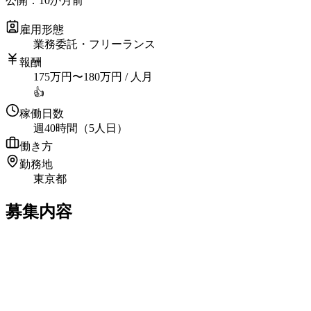
公開：
10か月前
雇用形態
業務委託・フリーランス
報酬
175
万円
〜
180
万円
/ 人月
👍
稼働日数
週40時間（5人日）
働き方
勤務地
東京都
募集内容