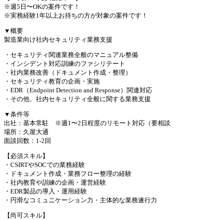
※週5日〜OKの案件です！
※実務経験1年以上お持ちの方が対象の案件です！
▼概要
製造業向け社内セキュリティ業務支援
・セキュリティ関連業務全般のマニュアル整備
・インシデント対応訓練のファシリテート
・社内業務改善（ドキュメント作成・整理）
・セキュリティ教育の企画・実施
・EDR（Endpoint Detection and Response）関連対応
・その他、社内セキュリティ全般に関する業務支援
▼条件等
出社：基本常駐 ※週1〜2日程度のリモート対応（要相談
場所：久屋大通
面談回数：1-2回
【必須スキル】
・CSIRTやSOCでの業務経験
・ドキュメント作成・業務フロー整理の経験
・社内教育や訓練の企画・運営経験
・EDR製品の導入・運用経験
・円滑なコミュニケーション力・主体的な業務遂行力
【尚可スキル】