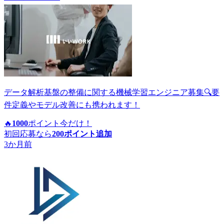
データ解析基盤の整備に関する機械学習エンジニア募集🔍要
件定義やモデル改善にも携われます！
🔥
1000
ポイント
今だけ！
初回応募なら
200
ポイント追加
3か月前