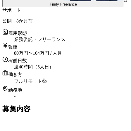
Findy Freelance
サポート
公開：
8か月前
雇用形態
業務委託・フリーランス
報酬
80
万円
〜
104
万円
/ 人月
稼働日数
週40時間（5人日）
働き方
フルリモート
👍
勤務地
-
募集内容