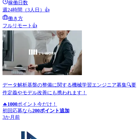
稼働日数
週24時間（3人日）
👍
働き方
フルリモート
👍
データ解析基盤の整備に関する機械学習エンジニア募集🔍要
件定義やモデル改善にも携われます！
🔥
1000
ポイント
今だけ！
初回応募なら
200
ポイント追加
3か月前