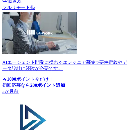
働き方
フルリモート
👍
AIエージェント開発に携わるエンジニア募集✨要件定義やデ
ータ設計に経験が必要です。
🔥
1000
ポイント
今だけ！
初回応募なら
200
ポイント追加
3か月前