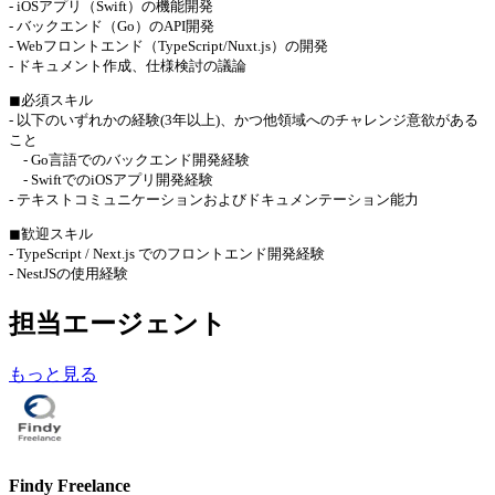
- iOSアプリ（Swift）の機能開発
- バックエンド（Go）のAPI開発
- Webフロントエンド（TypeScript/Nuxt.js）の開発
- ドキュメント作成、仕様検討の議論
◼︎必須スキル
- 以下のいずれかの経験(3年以上)、かつ他領域へのチャレンジ意欲がある
こと
- Go言語でのバックエンド開発経験
- SwiftでのiOSアプリ開発経験
- テキストコミュニケーションおよびドキュメンテーション能力
◼︎歓迎スキル
- TypeScript / Next.js でのフロントエンド開発経験
- NestJSの使用経験
担当エージェント
もっと見る
Findy Freelance