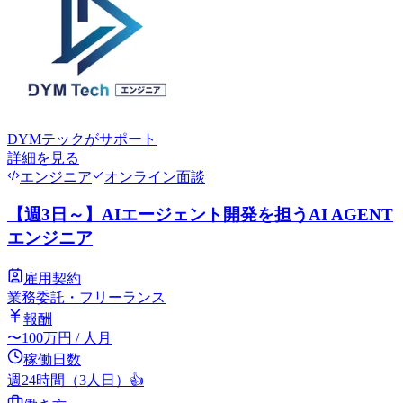
DYMテック
がサポート
詳細を見る
エンジニア
オンライン面談
【週3日～】AIエージェント開発を担うAI AGENT
エンジニア
雇用契約
業務委託・フリーランス
報酬
〜
100
万円
/ 人月
稼働日数
週24時間（3人日）
👍