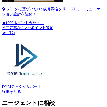
🚀 データに基づいたUX成長戦略をリードし、コミュニケー
ション設計を強化！
🔥
1000
ポイント
今だけ！
初回応募なら
200
ポイント追加
3か月前
DYMテック
がサポート
詳細を見る
エージェントに相談