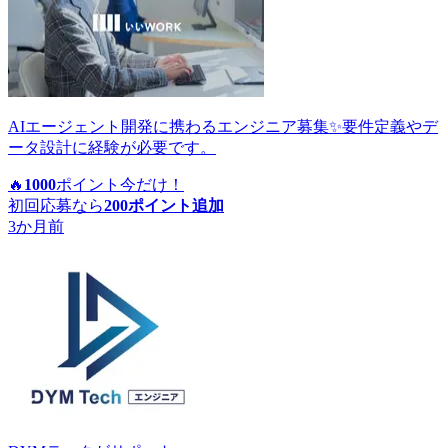
AIエージェント開発に携わるエンジニア募集✨要件定義やデ
ータ設計に経験が必要です。
🔥
1000
ポイント
今だけ！
初回応募なら
200
ポイント追加
3か月前