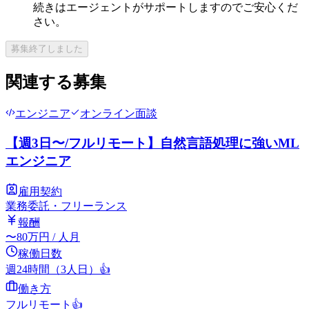
続きはエージェントがサポートしますのでご安心くだ
さい。
募集終了しました
関連する募集
エンジニア
オンライン面談
【週3日〜/フルリモート】自然言語処理に強いML
エンジニア
雇用契約
業務委託・フリーランス
報酬
〜
80
万円
/ 人月
稼働日数
週24時間（3人日）
👍
働き方
フルリモート
👍