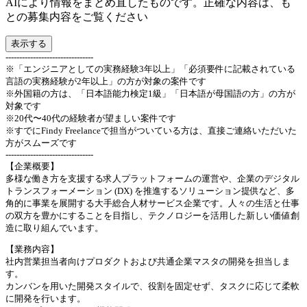
AIにより情報をまとめ直したものです。正確な内容は、も
との募集内容をご覧ください
表示する
--------------------------------
※「エンジニアとしての実務経験3年以上」「必須要件に記載されている
言語の実務経験が2年以上」の方が対象の案件です
※外国籍の方は、「日本語能力検定1級」「日本語が母国語の方」の方が
対象です
※20代〜40代の経験者が望ましい案件です
※すでにFindy Freelanceで担当がついている方は、直接ご連絡いただいた
方がスムーズです
--------------------------------
【企業概要】
多様な働き方を支援する求人プラットフォームの運営や、企業のデジタル
トランスフォーメーション (DX) を推進するソリューション提供など、多
角的に事業を展開する大手総合人材サービス企業です。人々の生活と仕事
の双方を豊かにすることを目指し、テクノロジーを活用した新しい価値創
造に取り組んでいます。
【業務内容】
社内営業担当者向けプロダクトおよび共通企業マスタの開発を担当しま
す。
カンバンを用いた開発スタイルで、役割を固定せず、タスクに応じて柔軟
に開発を行います。