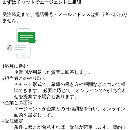
まずはチャットで
エージェント
に
相談
受注確定まで、
電話番号・メールアドレスは
担当者へ伝わり
ません。
1
応募に進む
企業側が用意した質問に回答します。
2
担当者とのやり取り
チャット形式で、希望の働き方や報酬などについて相
談できます。 必要に応じて、オンラインでの打ち合わ
せを提案する場合もあります。
3
企業との面談
エージェントが企業との日程調整を行い、オンライン
面談を設定します。
4
受注確定
条件に双方が合意すれば、受注が確定します。 契約手