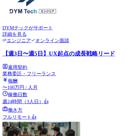
DYMテック
がサポート
詳細を見る
エンジニア
オンライン面談
【週3日〜週5日】UX起点の成長戦略リード
雇用契約
業務委託・フリーランス
報酬
〜
100
万円
/ 人月
稼働日数
週24時間（3人日）
👍
働き方
フルリモート
👍