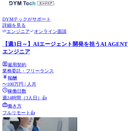
DYMテック
がサポート
詳細を見る
エンジニア
オンライン面談
【週3日～】AIエージェント開発を担うAI AGENT
エンジニア
雇用契約
業務委託・フリーランス
報酬
〜
100
万円
/ 人月
稼働日数
週24時間（3人日）
👍
働き方
フルリモート
👍