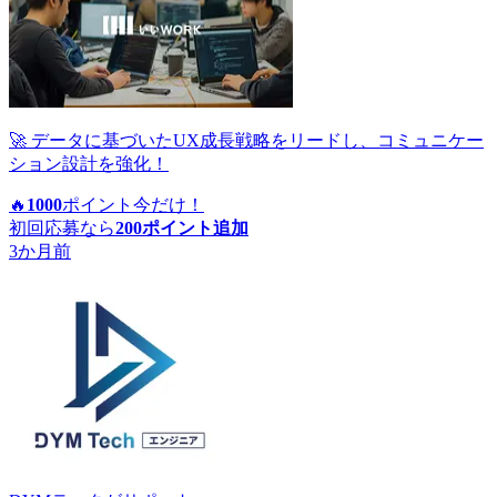
🚀 データに基づいたUX成長戦略をリードし、コミュニケー
ション設計を強化！
🔥
1000
ポイント
今だけ！
初回応募なら
200
ポイント追加
3か月前