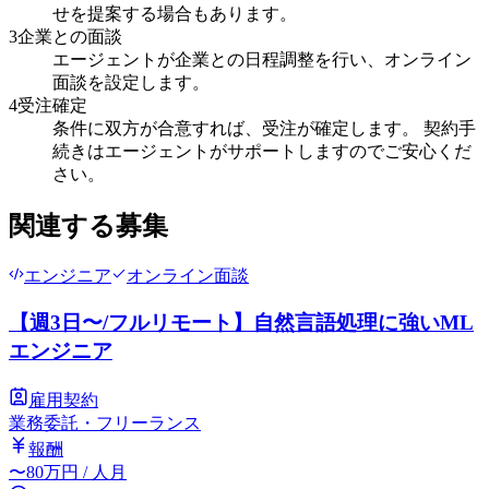
せを提案する場合もあります。
3
企業との面談
エージェントが企業との日程調整を行い、オンライン
面談を設定します。
4
受注確定
条件に双方が合意すれば、受注が確定します。 契約手
続きはエージェントがサポートしますのでご安心くだ
さい。
関連する募集
エンジニア
オンライン面談
【週3日〜/フルリモート】自然言語処理に強いML
エンジニア
雇用契約
業務委託・フリーランス
報酬
〜
80
万円
/ 人月