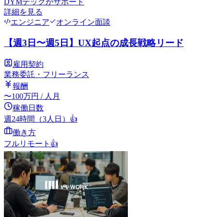
DYMテック
がサポート
詳細を見る
エンジニア
オンライン面談
【週3日〜週5日】UX起点の成長戦略リード
雇用契約
業務委託・フリーランス
報酬
〜
100
万円
/ 人月
稼働日数
週24時間（3人日）
👍
働き方
フルリモート
👍