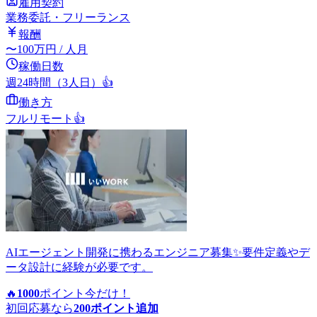
雇用契約
業務委託・フリーランス
報酬
〜
100
万円
/ 人月
稼働日数
週24時間（3人日）
👍
働き方
フルリモート
👍
AIエージェント開発に携わるエンジニア募集✨要件定義やデ
ータ設計に経験が必要です。
🔥
1000
ポイント
今だけ！
初回応募なら
200
ポイント追加