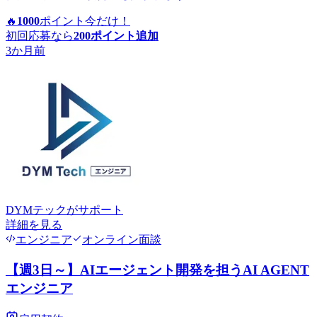
🔥
1000
ポイント
今だけ！
初回応募なら
200
ポイント追加
3か月前
DYMテック
がサポート
詳細を見る
エンジニア
オンライン面談
【週3日～】AIエージェント開発を担うAI AGENT
エンジニア