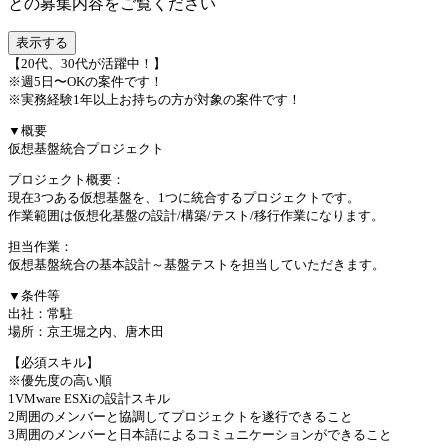
との募集内容をご覧ください
表示する
【20代、30代が活躍中！】
※週5日〜OKの案件です！
※実務経験1年以上お持ちの方が対象の案件です！
▼概要
仮想基盤統合プロジェクト
プロジェクト概要：
現在3つある仮想基盤を、1つに統合するプロジェクトです。
作業範囲は仮想化基盤の設計/構築/テスト/移行作業になります。
担当作業：
仮想基盤統合の基本設計～基盤テストを担当していただきます。
▼条件等
出社：常駐
場所：京王堀之内、唐木田
【必須スキル】
※優先度の高い順
1VMware ESXiの設計スキル
2周囲のメンバーと協調してプロジェクトを遂行できること
3周囲のメンバーと日本語によるコミュニケーションができること