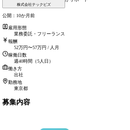
株式会社テックビズ
公開：
10か月前
雇用形態
業務委託・フリーランス
報酬
52
万円
〜
57
万円
/ 人月
稼働日数
週40時間（5人日）
働き方
出社
勤務地
東京都
募集内容