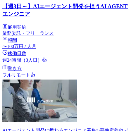
【週3日～】AIエージェント開発を担うAI AGENT
エンジニア
雇用契約
業務委託・フリーランス
報酬
〜
100
万円
/ 人月
稼働日数
週24時間（3人日）
👍
働き方
フルリモート
👍
AIエージェント開発に携わるエンジニア募集✨要件定義やデ