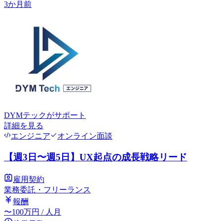
3か月前
DYMテック
がサポート
詳細を見る
エンジニア
オンライン面談
【週3日〜週5日】UX起点の成長戦略リード
雇用契約
業務委託・フリーランス
報酬
〜
100
万円
/ 人月