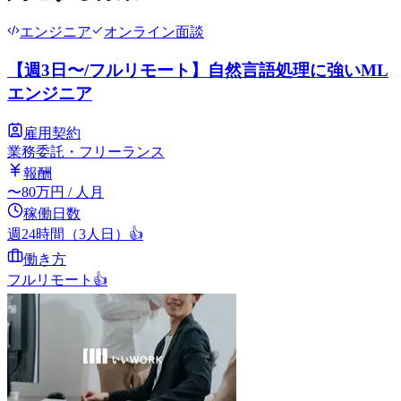
エンジニア
オンライン面談
【週3日〜/フルリモート】自然言語処理に強いML
エンジニア
雇用契約
業務委託・フリーランス
報酬
〜
80
万円
/ 人月
稼働日数
週24時間（3人日）
👍
働き方
フルリモート
👍