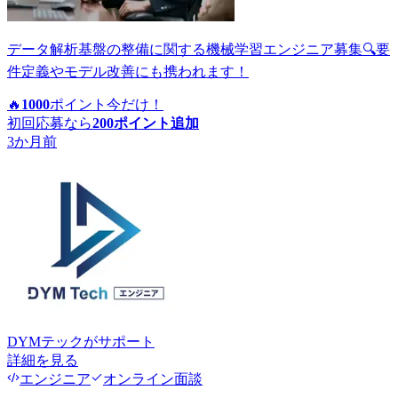
データ解析基盤の整備に関する機械学習エンジニア募集🔍要
件定義やモデル改善にも携われます！
🔥
1000
ポイント
今だけ！
初回応募なら
200
ポイント追加
3か月前
DYMテック
がサポート
詳細を見る
エンジニア
オンライン面談