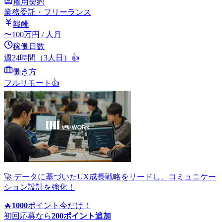
雇用契約
業務委託・フリーランス
報酬
〜
100
万円
/ 人月
稼働日数
週24時間（3人日）
👍
働き方
フルリモート
👍
🚀 データに基づいたUX成長戦略をリードし、コミュニケー
ション設計を強化！
🔥
1000
ポイント
今だけ！
初回応募なら
200
ポイント追加