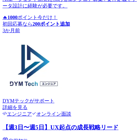
ータ設計に経験が必要です。
🔥
1000
ポイント
今だけ！
初回応募なら
200
ポイント追加
3か月前
DYMテック
がサポート
詳細を見る
エンジニア
オンライン面談
【週3日〜週5日】UX起点の成長戦略リード