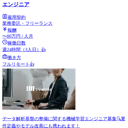
エンジニア
雇用契約
業務委託・フリーランス
報酬
〜
80
万円
/ 人月
稼働日数
週24時間（3人日）
👍
働き方
フルリモート
👍
データ解析基盤の整備に関する機械学習エンジニア募集🔍要
件定義やモデル改善にも携われます！