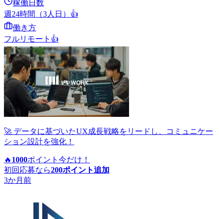
稼働日数
週24時間（3人日）
👍
働き方
フルリモート
👍
🚀 データに基づいたUX成長戦略をリードし、コミュニケー
ション設計を強化！
🔥
1000
ポイント
今だけ！
初回応募なら
200
ポイント追加
3か月前