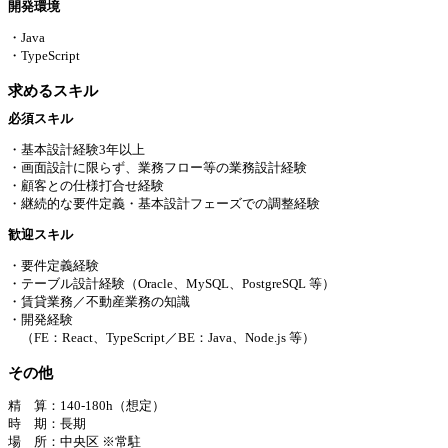
開発環境
・Java
・TypeScript
求めるスキル
必須スキル
・基本設計経験3年以上
・画面設計に限らず、業務フロー等の業務設計経験
・顧客との仕様打合せ経験
・継続的な要件定義・基本設計フェーズでの調整経験
歓迎スキル
・要件定義経験
・テーブル設計経験（Oracle、MySQL、PostgreSQL 等）
・賃貸業務／不動産業務の知識
・開発経験
（FE：React、TypeScript／BE：Java、Node.js 等）
その他
精 算：140-180h（想定）
時 期：長期
場 所：中央区 ※常駐