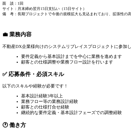
面 談：1回
サイト：月末締め翌月15日支払い（15日サイト）
備 考：長期プロジェクトで今後の規模拡大も見込まれており、拡張性の
💼 業務内容
不動産DX企業様向けのシステムリプレイスプロジェクトに参加
要件定義から基本設計までを中心に業務を進めます
顧客との仕様調整や業務フロー設計を行います
✅ 応募条件・必須スキル
以下のスキルや経験が必要です！
基本設計経験3年以上
業務フロー等の業務設計経験
顧客との仕様打合せ経験
継続的な要件定義・基本設計フェーズでの調整経験
🕐 働き方