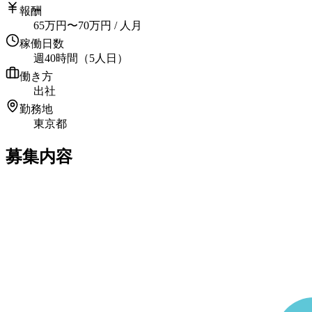
報酬
65
万円
〜
70
万円
/ 人月
稼働日数
週40時間（5人日）
働き方
出社
勤務地
東京都
募集内容