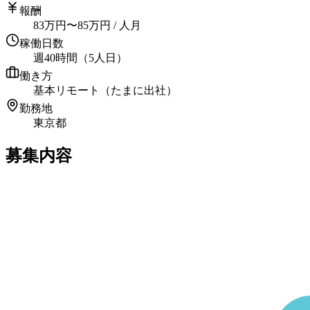
報酬
83
万円
〜
85
万円
/ 人月
稼働日数
週40時間（5人日）
働き方
基本リモート（たまに出社）
勤務地
東京都
募集内容