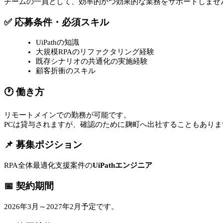
チームの一員として、効率的かつ効果的な業務をサポートしませ
✅ 応募条件・必須スキル
UiPathの知識
大規模RPAのリファクタリング経験
既存シナリオの共通化の実施経験
顧客折衝のスキル
🕐 働き方
リモートメインでの勤務が可能です。
PCは貸与されますが、確認のために麹町へ出社することもありま
📌 募集ポジション
RPA全体最適化支援案件の
UiPathエンジニア
📅 契約期間
2026年3月～2027年2月予定です。