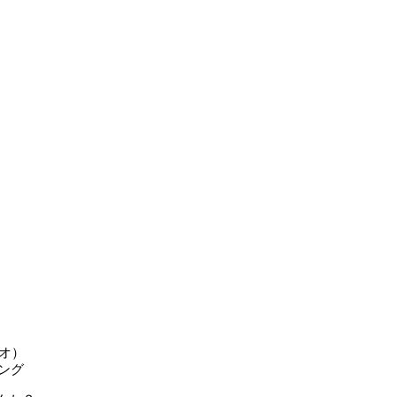
）
リオ）
ング