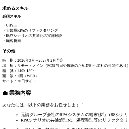
求めるスキル
必須スキル
・UiPath
・大規模RPAのリファクタリング
・既存シナリオの共通化の実施経験
・顧客折衝
その他
時 期：2026年3月～2027年2月予定
場 所：リモートメイン（PC貸与日や確認のため麹町へ出社の可能性あり
精 算：140h-180h
面 談：1回（WEB）
サイト：30日サイト
💼 業務内容
あなたには、以下の業務をお任せします！
元請グループ会社のRPAシステムの端末移行（88シナ
RPAシナリオの共通処理化、処理整理等のリファクタリ