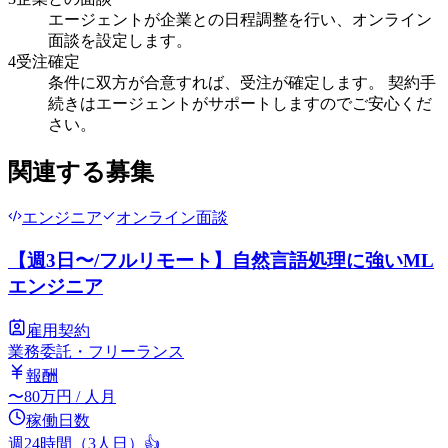
エージェントが企業との日程調整を行い、オンライン
面談を設定します。
4
受注確定
条件に双方が合意すれば、受注が確定します。 契約手
続きはエージェントがサポートしますのでご安心くだ
さい。
関連する募集
エンジニア
オンライン面談
【週3日〜/フルリモート】自然言語処理に強いML
エンジニア
雇用契約
業務委託・フリーランス
報酬
〜
80
万円
/ 人月
稼働日数
週24時間（3人日）
👍