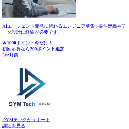
AIエージェント開発に携わるエンジニア募集✨要件定義やデ
ータ設計に経験が必要です。
🔥
1000
ポイント
今だけ！
初回応募なら
200
ポイント追加
3か月前
DYMテック
がサポート
詳細を見る