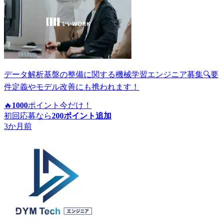
データ解析基盤の整備に関する機械学習エンジニア募集🔍要
件定義やモデル改善にも携われます！
🔥
1000
ポイント
今だけ！
初回応募なら
200
ポイント追加
3か月前