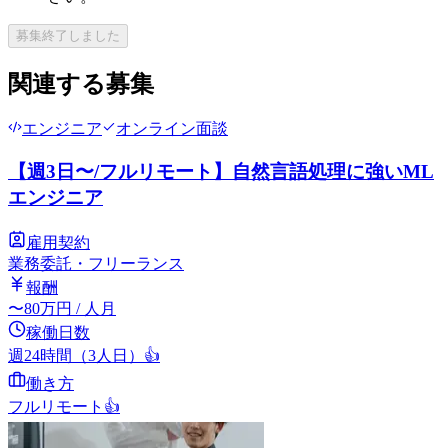
募集終了しました
関連する募集
エンジニア
オンライン面談
【週3日〜/フルリモート】自然言語処理に強いML
エンジニア
雇用契約
業務委託・フリーランス
報酬
〜
80
万円
/ 人月
稼働日数
週24時間（3人日）
👍
働き方
フルリモート
👍