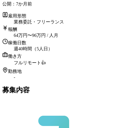
公開：
7か月前
雇用形態
業務委託・フリーランス
報酬
64
万円
〜
96
万円
/ 人月
稼働日数
週40時間（5人日）
働き方
フルリモート
👍
勤務地
-
募集内容