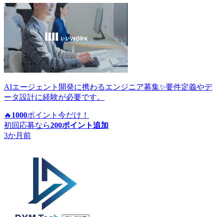
AIエージェント開発に携わるエンジニア募集✨要件定義やデ
ータ設計に経験が必要です。
🔥
1000
ポイント
今だけ！
初回応募なら
200
ポイント追加
3か月前