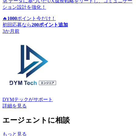
🚀 データに基づいたUX成長戦略をリードし、コミュニケー
ション設計を強化！
🔥
1000
ポイント
今だけ！
初回応募なら
200
ポイント追加
3か月前
DYMテック
がサポート
詳細を見る
エージェントに相談
もっと見る