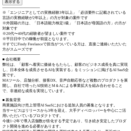
表示する
--------------------------------
※「エンジニアとしての実務経験3年以上」「必須要件に記載されている
言語の実務経験が2年以上」の方が対象の案件です
※外国籍の方は、「日本語能力検定1級」「日本語が母国語の方」の方が
対象です
※20代〜40代の経験者が望ましい案件です
※平日日中での稼働が前提となります。
※すでにFindy Freelanceで担当がついている方は、直接ご連絡いただいた
方がスムーズです
--------------------------------
■ 会社概要
弊社は、「顧客へ着実に価値をもたらし、顧客のビジネス成長を真に実現
し、日本全体を成長させるAIを実装する」をミッションに掲げるAI SaaS企
業です。
MAツール、店舗分析、接客DX、音声自動応答など複数のプロダクトを展
開し、自社で培ったAI技術とM＆Aによる事業拡大を組み合わせること
で、非連続な成長を実現しています。
■ 募集背景
商業施設向け売上管理AI SaaSにおける追加人員の募集となります。
当サービスはリリースから3年を迎え、大手ディベロッパーを中心にご活
用いただいているプロダクトです。
今後1~2年で導入店舗数が倍化する予定であり、引き続き安定したプロダ
クト開発を進める必要があります。