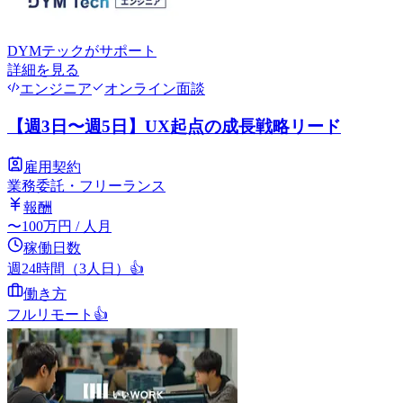
DYMテック
がサポート
詳細を見る
エンジニア
オンライン面談
【週3日〜週5日】UX起点の成長戦略リード
雇用契約
業務委託・フリーランス
報酬
〜
100
万円
/ 人月
稼働日数
週24時間（3人日）
👍
働き方
フルリモート
👍