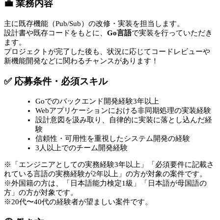
💼 業務内容
主に既存機能（Pub/Sub）の改修・実装を担当します。
設計書や既存コードをもとに、
Go言語
で実装を行っていただき
ます。
プロジェクトが完了した後も、状況に応じてコードレビューや
新機能開発などに関わるチャンスがあります！
✅ 応募条件・必須スキル
Goでのバックエンド開発経験3年以上
Webアプリケーションにおける非同期処理の実装経験
設計意図を汲み取り、自律的に実装に落とし込んだ経
験
信頼性・可用性を重視したシステム開発の経験
3人以上でのチーム開発経験
※「エンジニアとしての実務経験3年以上」「必須要件に記載さ
れている言語の実務経験が2年以上」の方が対象の案件です。
※外国籍の方は、「日本語能力検定1級」「日本語が母国語の
方」の方が対象です。
※20代〜40代の経験者が望ましい案件です。