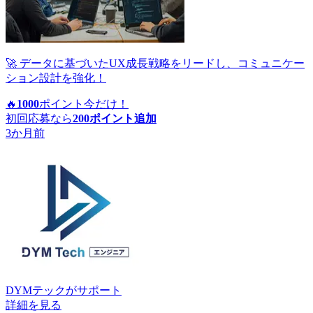
🚀 データに基づいたUX成長戦略をリードし、コミュニケー
ション設計を強化！
🔥
1000
ポイント
今だけ！
初回応募なら
200
ポイント追加
3か月前
DYMテック
がサポート
詳細を見る