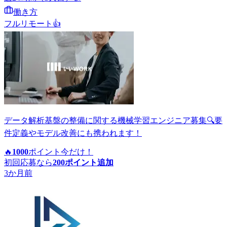
働き方
フルリモート
👍
データ解析基盤の整備に関する機械学習エンジニア募集🔍要
件定義やモデル改善にも携われます！
🔥
1000
ポイント
今だけ！
初回応募なら
200
ポイント追加
3か月前