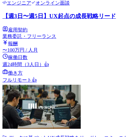
エンジニア
オンライン面談
【週3日〜週5日】UX起点の成長戦略リード
雇用契約
業務委託・フリーランス
報酬
〜
100
万円
/ 人月
稼働日数
週24時間（3人日）
👍
働き方
フルリモート
👍