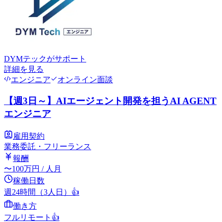
DYMテック
がサポート
詳細を見る
エンジニア
オンライン面談
【週3日～】AIエージェント開発を担うAI AGENT
エンジニア
雇用契約
業務委託・フリーランス
報酬
〜
100
万円
/ 人月
稼働日数
週24時間（3人日）
👍
働き方
フルリモート
👍