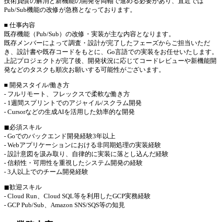
技術負債の解消と新機能の開発を両軸で進める必要があり、直近では
Pub/Sub機能の改修が急務となっております。
■ 仕事内容
既存機能（Pub/Sub）の改修・実装が主な内容となります。
既存メンバーによって調査・設計が完了したフェーズからご担当いただ
き、設計書や既存コードをもとに、Go言語での実装をお任せいたします。
上記プロジェクトが完了後、開発状況に応じてコードレビューや新機能開
発などのタスクも順次お願いする可能性がございます。
■ 開発スタイル/働き方
- フルリモート、フレックスで柔軟な働き方
- 1週間スプリントでのアジャイル/スクラム開発
- Cursorなどの生成AIを活用した効率的な開発
◼︎必須スキル
- Goでのバックエンド開発経験3年以上
- Webアプリケーションにおける非同期処理の実装経験
- 設計意図を汲み取り、自律的に実装に落とし込んだ経験
- 信頼性・可用性を重視したシステム開発の経験
- 3人以上でのチーム開発経験
◼︎歓迎スキル
- Cloud Run、Cloud SQL等を利用したGCP実務経験
- GCP Pub/Sub、Amazon SNS/SQS等の知見