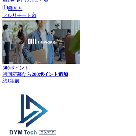
働き方
フルリモート
👍
300
ポイント
初回応募なら
200
ポイント追加
約1年前