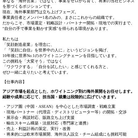
単なる「海外営業」ではなく、事業をゼロから育て、将来の当社ビジネス
を形づくるポジションです。
現在、海外事業部門は立ち上げフェーズ。
事業責任者とメンバー1名のみの、まさにこれからの組織です。
だからこそ、市場選定・戦略設計・パートナー開拓・現地での実行まで、
“自分の手で事業を動かす実感”を得られる環境があります。
私たちは
「笑顔創造産業」を理念に、
「『笑顔に自信』を世界中の人に」というビジョンを掲げ、
10年後に世界No.1のホワイトニングチェーンを目指しています。
この挑戦を「大変そう」ではなく
「ワクワクする」「自分を試したい」と感じてくれる方と、
ぜひ一緒に走りたいと考えています。
【仕事内容】
アジア市場を起点とした、ホワイトニング剤の海外展開をお任せします。
経験や成果に応じて、担当国・裁量は段階的に広げていきます。
・アジア圏（中国・ASEAN）を中心とした市場調査・戦略立案
・現地パートナー（代理店・ディストリビューター等）の開拓・交渉
・展示会・商談対応、販路立ち上げ支援
・輸出スキーム構築・法規対応（専門家と連携）
・売上・利益計画の策定、実行・改善
・将来的には欧米市場展開、海外法人設立・チーム組成にも挑戦可能