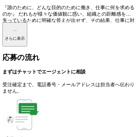
『誰のために、どんな目的のために働き、仕事に何を求める
のか』 だれもが様々な価値観に惑い、組織との距離感を見
失っているために明確な答えが出せず、その結果、仕事に対
する『働きがい』や仕事を通じた『生きがい・達成感』を感
...
じられていないのではないか、という想いから弊社を設立し
さらに表示
ました。 私自身、今皆さまが踏み出そうとされている、
『転職活動』を数回経験しておりますので、転職後の給料の
こと、エントリー企業の情報、入社後のこと等、皆さまの転
応募の流れ
職に関する不安や、悩み、希望を本音でご相談下さい。 ま
た一方で長年の人事職として採用業務に携わってきた経験を
活かし、企業の採用者側の視点からレジュメ、面接等につい
まずはチャットで
エージェント
に
相談
てもアドバイスさせて頂きます。 自分らしく『はたらく』
という本来の意味や、あなたが輝ける場所を、私たちヒュー
受注確定まで、
電話番号・メールアドレスは
担当者へ伝わり
マンベースカンパニーが一緒になって考えさせて頂きます！
ません。