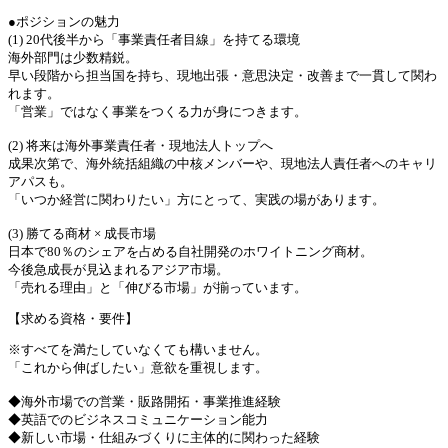
●ポジションの魅力
(1) 20代後半から「事業責任者目線」を持てる環境
海外部門は少数精鋭。
早い段階から担当国を持ち、現地出張・意思決定・改善まで一貫して関わ
れます。
「営業」ではなく事業をつくる力が身につきます。
(2) 将来は海外事業責任者・現地法人トップへ
成果次第で、海外統括組織の中核メンバーや、現地法人責任者へのキャリ
アパスも。
「いつか経営に関わりたい」方にとって、実践の場があります。
(3) 勝てる商材 × 成長市場
日本で80％のシェアを占める自社開発のホワイトニング商材。
今後急成長が見込まれるアジア市場。
「売れる理由」と「伸びる市場」が揃っています。
【求める資格・要件】
※すべてを満たしていなくても構いません。
「これから伸ばしたい」意欲を重視します。
◆海外市場での営業・販路開拓・事業推進経験
◆英語でのビジネスコミュニケーション能力
◆新しい市場・仕組みづくりに主体的に関わった経験