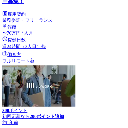
ー募集！
雇用契約
業務委託・フリーランス
報酬
〜
70
万円
/ 人月
稼働日数
週24時間（3人日）
👍
働き方
フルリモート
👍
300
ポイント
初回応募なら
200
ポイント追加
約1年前