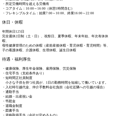
・所定労働時間を超える労働有
・コアタイム：10:00～16:00（休憩1時間含む）
・フレキシブルタイム：始業7:00～10:00、終業16:00～22:00
休日・休暇
年間休日125日
完全週休2日制（土・日）、祝祭日、夏季休暇、年末年始、年次有休休
暇、
母性健康管理のための休暇（産前産後休暇・育児休暇・育児時間）等、
子の看護休暇、介護休暇、生理休暇、誕生日休暇
待遇・福利厚生
・健康保険、厚生年金保険、雇用保険、労災保険
・住宅手当（支給条件あり）
・短時間正社員制度
小さな子供を持つ社員が、1日の勤務時間を短縮して働いています。
・入社時引越代金、仲介手数料会社負担（会社近隣への引越の場合）
・通勤手当
・結婚・出産祝い金
・弔慰金
・退職金制度
・図書手当
・資格取得手当（会社が定めるもの）