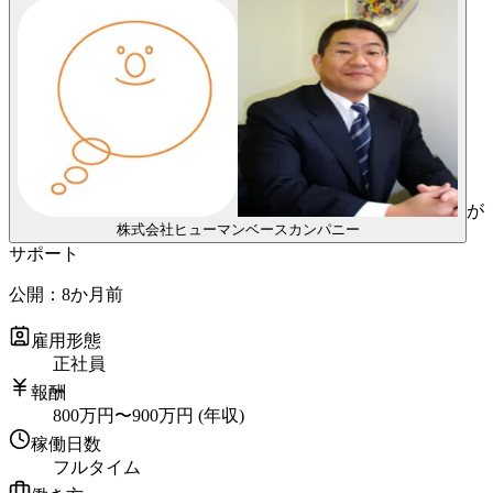
が
株式会社ヒューマンベースカンパニー
サポート
公開：
8か月前
雇用形態
正社員
報酬
800
万円
〜
900
万円
(年収)
稼働日数
フルタイム