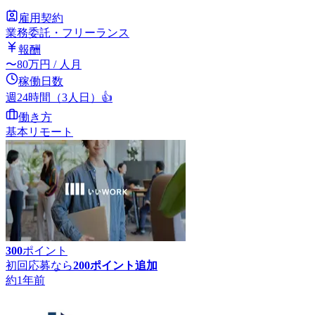
雇用契約
業務委託・フリーランス
報酬
〜
80
万円
/ 人月
稼働日数
週24時間（3人日）
👍
働き方
基本リモート
300
ポイント
初回応募なら
200
ポイント追加
約1年前