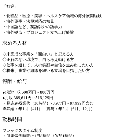
「歓迎」
・化粧品・医療・美容・ヘルスケア領域の海外展開経験
・海外薬事・法規対応の知見
・中国語など、英語以外の語学力
・海外拠点・プロジェクト立ち上げ経験
求める人材
◇未完成な事業を「面白い」と思える方
◇正解のない環境で、自ら考え動ける方
◇仕事を通じて、人の笑顔や自信を生み出したい方
◇将来、事業や組織を率いる立場を目指したい方
報酬・給与
●想定年収 600万円～800万円
●月収 389,611円～516,129円
・見込み残業代（30時間）73,977円～97,999円含む
※昇給：年1回（4月） 賞与：年2回（6月、12月）
勤務時間
フレックスタイム制度
・所定労働時間は1日8時間（休憩1時間）