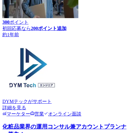
300
ポイント
初回応募なら
200
ポイント追加
約1年前
DYMテック
がサポート
詳細を見る
マーケター
営業
オンライン面談
化粧品業界の運用コンサル兼アカウントプランナ