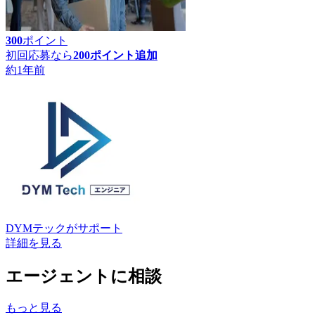
300
ポイント
初回応募なら
200
ポイント追加
約1年前
DYMテック
がサポート
詳細を見る
エージェントに相談
もっと見る