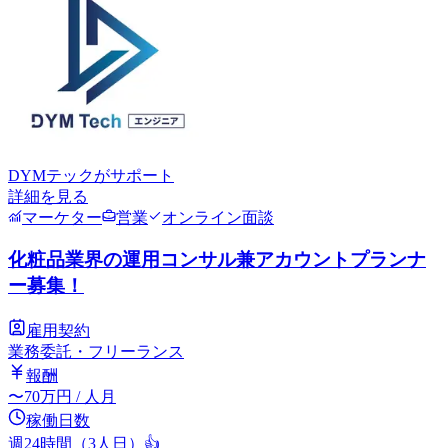
DYMテック
がサポート
詳細を見る
マーケター
営業
オンライン面談
化粧品業界の運用コンサル兼アカウントプランナ
ー募集！
雇用契約
業務委託・フリーランス
報酬
〜
70
万円
/ 人月
稼働日数
週24時間（3人日）
👍