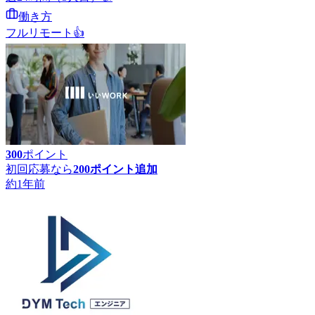
働き方
フルリモート
👍
300
ポイント
初回応募なら
200
ポイント追加
約1年前