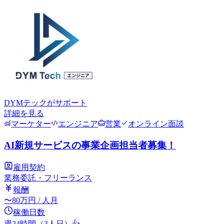
DYMテック
がサポート
詳細を見る
マーケター
エンジニア
営業
オンライン面談
AI新規サービスの事業企画担当者募集！
雇用契約
業務委託・フリーランス
報酬
〜
80
万円
/ 人月
稼働日数
週24時間（3人日）
👍