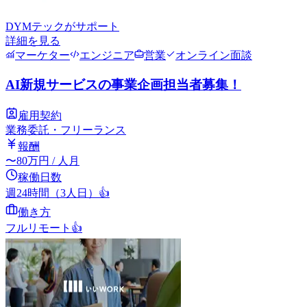
DYMテック
がサポート
詳細を見る
マーケター
エンジニア
営業
オンライン面談
AI新規サービスの事業企画担当者募集！
雇用契約
業務委託・フリーランス
報酬
〜
80
万円
/ 人月
稼働日数
週24時間（3人日）
👍
働き方
フルリモート
👍