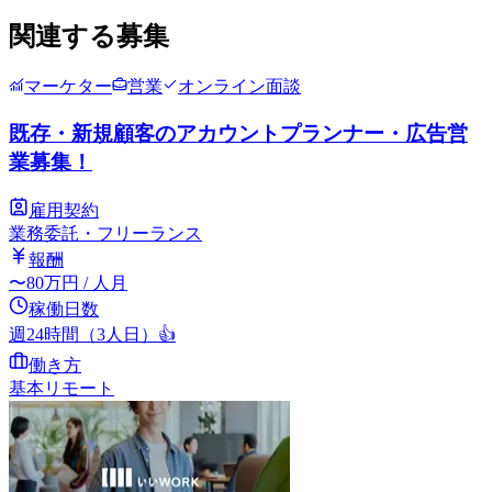
関連する募集
マーケター
営業
オンライン面談
既存・新規顧客のアカウントプランナー・広告営
業募集！
雇用契約
業務委託・フリーランス
報酬
〜
80
万円
/ 人月
稼働日数
週24時間（3人日）
👍
働き方
基本リモート