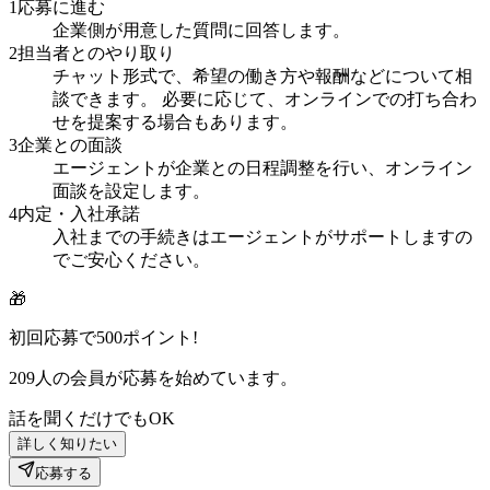
1
応募に進む
企業側が用意した質問に回答します。
2
担当者とのやり取り
チャット形式で、希望の働き方や報酬などについて相
談できます。 必要に応じて、オンラインでの打ち合わ
せを提案する場合もあります。
3
企業との面談
エージェントが企業との日程調整を行い、オンライン
面談を設定します。
4
内定・入社承諾
入社までの手続きはエージェントがサポートしますの
でご安心ください。
🎁
初回応募で
500
ポイント!
209
人の会員が応募を始めています。
話を聞くだけでもOK
詳しく知りたい
応募する