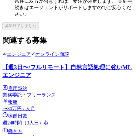
条件に双方が合意すれば、受注が確定します。 契約手
続きはエージェントがサポートしますのでご安心くだ
さい。
募集終了しました
関連する募集
エンジニア
オンライン面談
【週3日〜/フルリモート】自然言語処理に強いML
エンジニア
雇用契約
業務委託・フリーランス
報酬
〜
80
万円
/ 人月
稼働日数
週24時間（3人日）
👍
働き方