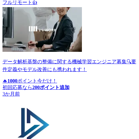
フルリモート
👍
データ解析基盤の整備に関する機械学習エンジニア募集🔍要
件定義やモデル改善にも携われます！
🔥
1000
ポイント
今だけ！
初回応募なら
200
ポイント追加
3か月前