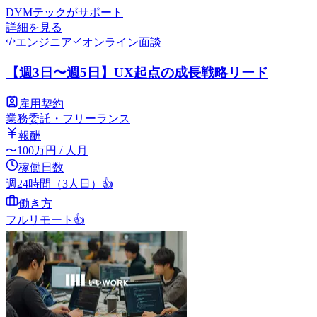
DYMテック
がサポート
詳細を見る
エンジニア
オンライン面談
【週3日〜週5日】UX起点の成長戦略リード
雇用契約
業務委託・フリーランス
報酬
〜
100
万円
/ 人月
稼働日数
週24時間（3人日）
👍
働き方
フルリモート
👍