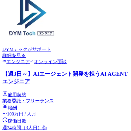
DYMテック
がサポート
詳細を見る
エンジニア
オンライン面談
【週3日～】AIエージェント開発を担うAI AGENT
エンジニア
雇用契約
業務委託・フリーランス
報酬
〜
100
万円
/ 人月
稼働日数
週24時間（3人日）
👍