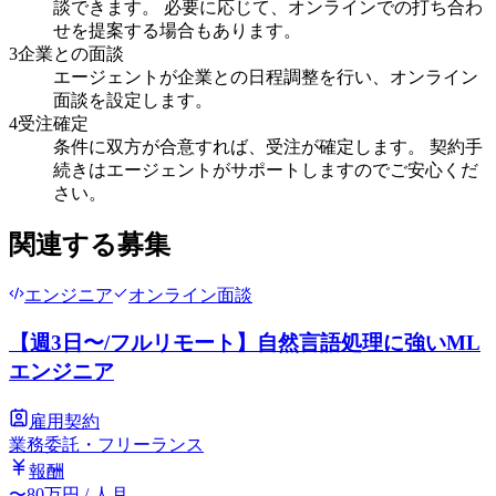
談できます。 必要に応じて、オンラインでの打ち合わ
せを提案する場合もあります。
3
企業との面談
エージェントが企業との日程調整を行い、オンライン
面談を設定します。
4
受注確定
条件に双方が合意すれば、受注が確定します。 契約手
続きはエージェントがサポートしますのでご安心くだ
さい。
関連する募集
エンジニア
オンライン面談
【週3日〜/フルリモート】自然言語処理に強いML
エンジニア
雇用契約
業務委託・フリーランス
報酬
〜
80
万円
/ 人月