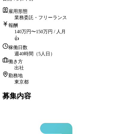
雇用形態
業務委託・フリーランス
報酬
140
万円
〜
150
万円
/ 人月
👍
稼働日数
週40時間（5人日）
働き方
出社
勤務地
東京都
募集内容