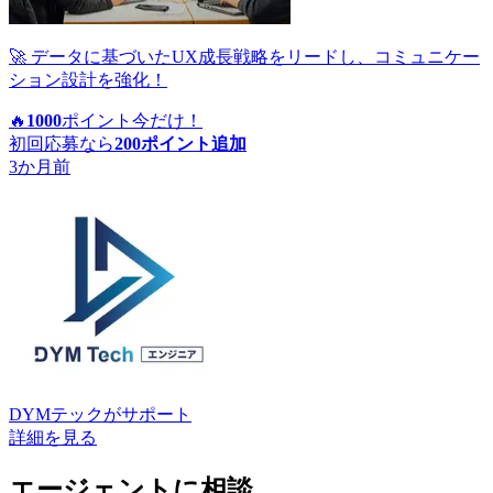
🚀 データに基づいたUX成長戦略をリードし、コミュニケー
ション設計を強化！
🔥
1000
ポイント
今だけ！
初回応募なら
200
ポイント追加
3か月前
DYMテック
がサポート
詳細を見る
エージェントに相談