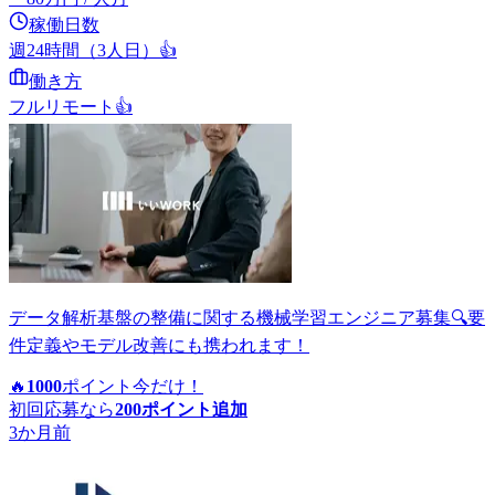
稼働日数
週24時間（3人日）
👍
働き方
フルリモート
👍
データ解析基盤の整備に関する機械学習エンジニア募集🔍要
件定義やモデル改善にも携われます！
🔥
1000
ポイント
今だけ！
初回応募なら
200
ポイント追加
3か月前