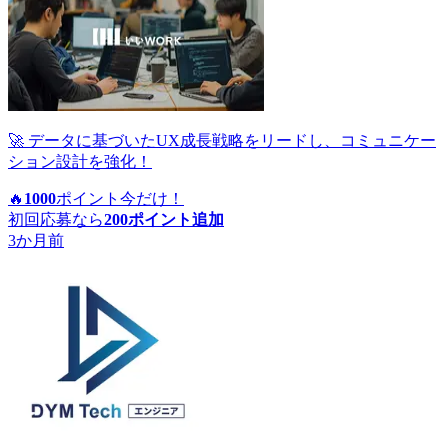
🚀 データに基づいたUX成長戦略をリードし、コミュニケー
ション設計を強化！
🔥
1000
ポイント
今だけ！
初回応募なら
200
ポイント追加
3か月前