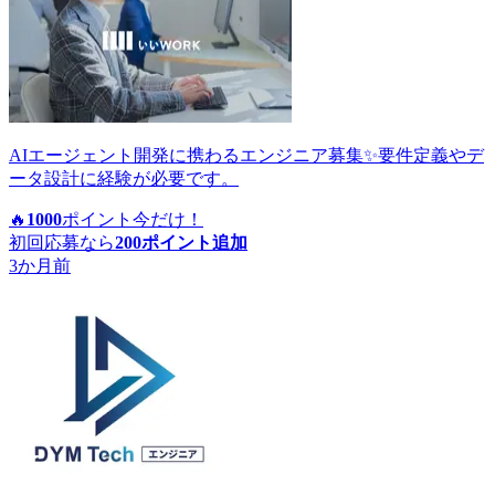
AIエージェント開発に携わるエンジニア募集✨要件定義やデ
ータ設計に経験が必要です。
🔥
1000
ポイント
今だけ！
初回応募なら
200
ポイント追加
3か月前