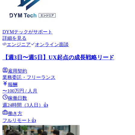
DYMテック
がサポート
詳細を見る
エンジニア
オンライン面談
【週3日〜週5日】UX起点の成長戦略リード
雇用契約
業務委託・フリーランス
報酬
〜
100
万円
/ 人月
稼働日数
週24時間（3人日）
👍
働き方
フルリモート
👍