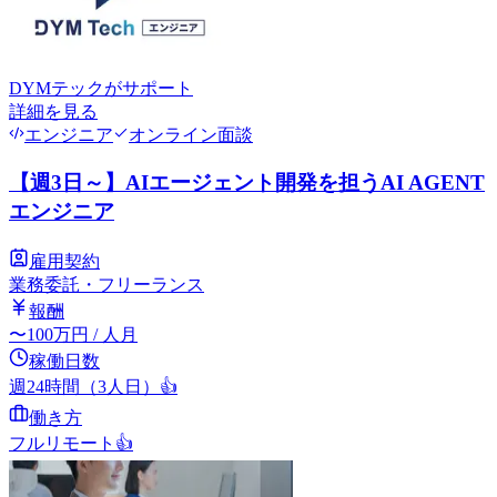
DYMテック
がサポート
詳細を見る
エンジニア
オンライン面談
【週3日～】AIエージェント開発を担うAI AGENT
エンジニア
雇用契約
業務委託・フリーランス
報酬
〜
100
万円
/ 人月
稼働日数
週24時間（3人日）
👍
働き方
フルリモート
👍