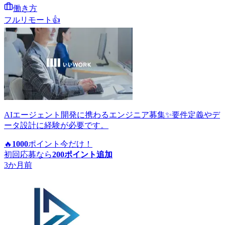
働き方
フルリモート
👍
AIエージェント開発に携わるエンジニア募集✨要件定義やデ
ータ設計に経験が必要です。
🔥
1000
ポイント
今だけ！
初回応募なら
200
ポイント追加
3か月前