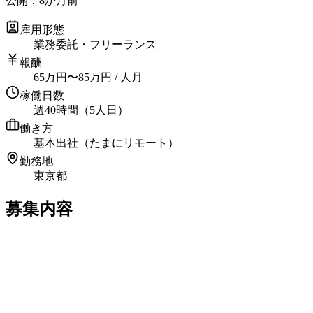
公開：
8か月前
雇用形態
業務委託・フリーランス
報酬
65
万円
〜
85
万円
/ 人月
稼働日数
週40時間（5人日）
働き方
基本出社（たまにリモート）
勤務地
東京都
募集内容