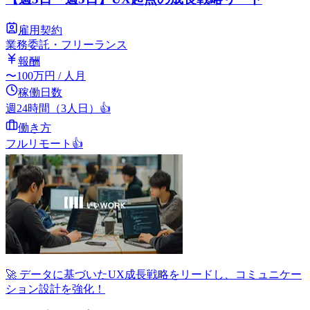
雇用契約
業務委託・フリーランス
報酬
〜
100
万円
/ 人月
稼働日数
週24時間（3人日）
👍
働き方
フルリモート
👍
🚀 データに基づいたUX成長戦略をリードし、コミュニケー
ション設計を強化！