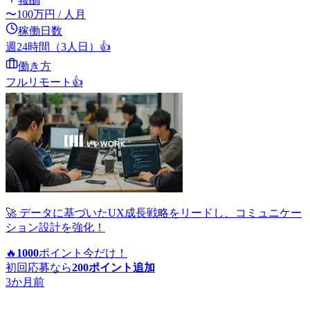
〜
100
万円
/ 人月
稼働日数
週24時間（3人日）
👍
働き方
フルリモート
👍
🚀 データに基づいたUX成長戦略をリードし、コミュニケー
ション設計を強化！
🔥
1000
ポイント
今だけ！
初回応募なら
200
ポイント追加
3か月前