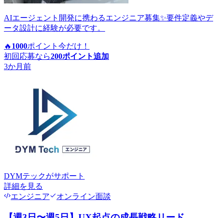
AIエージェント開発に携わるエンジニア募集✨要件定義やデ
ータ設計に経験が必要です。
🔥
1000
ポイント
今だけ！
初回応募なら
200
ポイント追加
3か月前
DYMテック
がサポート
詳細を見る
エンジニア
オンライン面談
【週3日〜週5日】UX起点の成長戦略リード