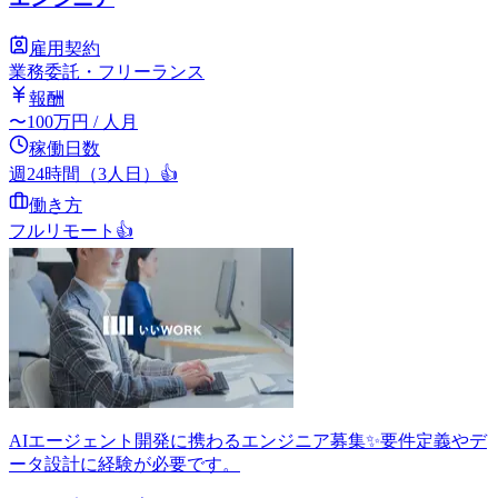
雇用契約
業務委託・フリーランス
報酬
〜
100
万円
/ 人月
稼働日数
週24時間（3人日）
👍
働き方
フルリモート
👍
AIエージェント開発に携わるエンジニア募集✨要件定義やデ
ータ設計に経験が必要です。