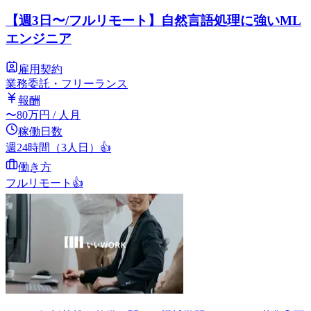
【週3日〜/フルリモート】自然言語処理に強いML
エンジニア
雇用契約
業務委託・フリーランス
報酬
〜
80
万円
/ 人月
稼働日数
週24時間（3人日）
👍
働き方
フルリモート
👍