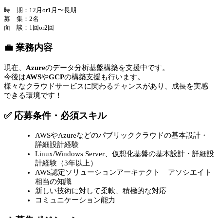
時 期：12月or1月〜長期
募 集：2名
面 談：1回or2回
💼 業務内容
現在、
Azure
のデータ分析基盤構築を支援中です。
今後は
AWS
や
GCP
の構築支援も行います。
様々なクラウドサービスに関わるチャンスがあり、成長を実感
できる環境です！
✅ 応募条件・必須スキル
AWSやAzureなどのパブリッククラウドの基本設計・
詳細設計経験
Linux/Windows Server、仮想化基盤の基本設計・詳細設
計経験（3年以上）
AWS認定ソリューションアーキテクト – アソシエイト
相当の知識
新しい技術に対して柔軟、積極的な対応
コミュニケーション能力