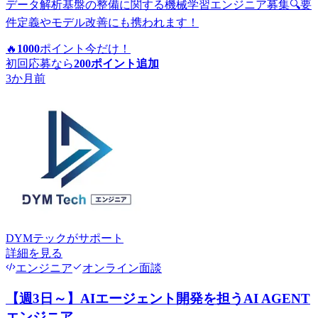
データ解析基盤の整備に関する機械学習エンジニア募集🔍要
件定義やモデル改善にも携われます！
🔥
1000
ポイント
今だけ！
初回応募なら
200
ポイント追加
3か月前
DYMテック
がサポート
詳細を見る
エンジニア
オンライン面談
【週3日～】AIエージェント開発を担うAI AGENT
エンジニア