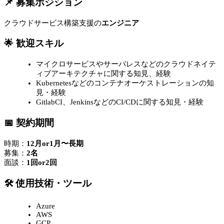
📌 募集ポジション
クラウドサービス構築支援の
エンジニア
🌟 歓迎スキル
マイクロサービスやサーバレスなどのクラウドネイテ
ィブアーキテクチャに関する知見、経験
Kubernetesなどのコンテナオーケストレーションの知
見・経験
GitlabCI、JenkinsなどのCI/CDに関する知見・経験
📅 契約期間
時期：
12月or1月〜長期
募集：
2名
面談：
1回or2回
🛠 使用技術・ツール
Azure
AWS
GCP