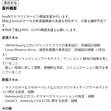
表示する
案件概要
Sier内でクラウドサービス構築支援を行います。
現在はAzureのデータ分析基盤構築の支援を対応中で、今後も継続予定で
す。
本件終了後はAWS、GCPの構築支援もお願いします。
必須スキル
・AWSやAzureなどのパブリッククラウドの基本設計・詳細設計経験
・Linux/Windows Server、仮想化基盤の基本設計・詳細設計経験（3年以
上）
・AWS認定ソリューションアーキテクト – アソシエイト相当の知識を有し
ていること
・新しい技術に対して柔軟、積極的な対応、コミュニケーション能力を有
していること
歓迎スキル
・マイクロサービスやサーバレスなどのクラウドネイティブアーキテクチ
ャに関する知見、経験
・Kubernetesなどのコンテナオーケストレーションの知見・経験
・GitlabCI、JenkinsなどのCI/CDに関する知見・経験
その他