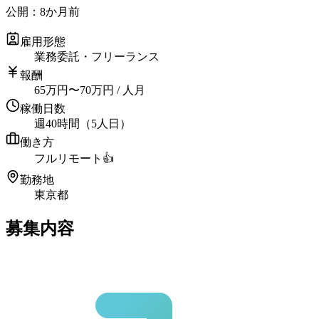
公開：
8か月前
雇用形態
業務委託・フリーランス
報酬
65
万円
〜
70
万円
/ 人月
稼働日数
週40時間（5人日）
働き方
フルリモート
👍
勤務地
東京都
募集内容