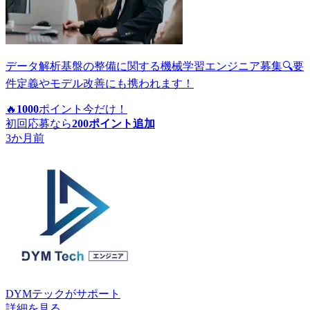
データ解析基盤の整備に関する機械学習エンジニア募集🔍要
件定義やモデル改善にも携われます！
🔥
1000
ポイント
今だけ！
初回応募なら
200
ポイント追加
3か月前
DYMテック
がサポート
詳細を見る