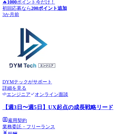
🔥
1000
ポイント
今だけ！
初回応募なら
200
ポイント追加
3か月前
DYMテック
がサポート
詳細を見る
エンジニア
オンライン面談
【週3日〜週5日】UX起点の成長戦略リード
雇用契約
業務委託・フリーランス
報酬