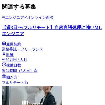
関連する募集
エンジニア
オンライン面談
【週3日〜/フルリモート】自然言語処理に強いML
エンジニア
雇用契約
業務委託・フリーランス
報酬
〜
80
万円
/ 人月
稼働日数
週24時間（3人日）
👍
働き方
フルリモート
👍