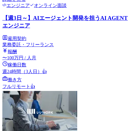
エンジニア
オンライン面談
【週3日～】AIエージェント開発を担うAI AGENT
エンジニア
雇用契約
業務委託・フリーランス
報酬
〜
100
万円
/ 人月
稼働日数
週24時間（3人日）
👍
働き方
フルリモート
👍