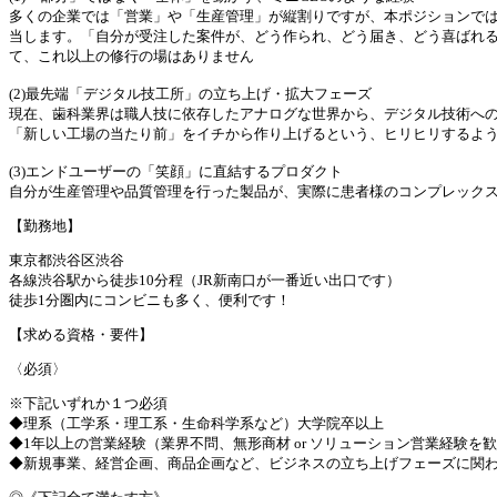
多くの企業では「営業」や「生産管理」が縦割りですが、本ポジションで
当します。「自分が受注した案件が、どう作られ、どう届き、どう喜ばれる
て、これ以上の修行の場はありません
(2)最先端「デジタル技工所」の立ち上げ・拡大フェーズ
現在、歯科業界は職人技に依存したアナログな世界から、デジタル技術への
「新しい工場の当たり前」をイチから作り上げるという、ヒリヒリするよ
(3)エンドユーザーの「笑顔」に直結するプロダクト
自分が生産管理や品質管理を行った製品が、実際に患者様のコンプレック
【勤務地】
東京都渋谷区渋谷
各線渋谷駅から徒歩10分程（JR新南口が一番近い出口です）
徒歩1分圏内にコンビニも多く、便利です！
【求める資格・要件】
〈必須〉
※下記いずれか１つ必須
◆理系（工学系・理工系・生命科学系など）大学院卒以上
◆1年以上の営業経験（業界不問、無形商材 or ソリューション営業経験を
◆新規事業、経営企画、商品企画など、ビジネスの立ち上げフェーズに関