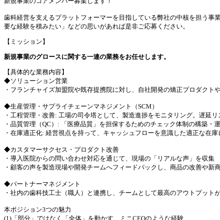
新規事業のコアメンバー募集します！
歯科経営を支えるプラットフォーマーを目指している弊社の中核を担う事
要な経験を積みたい」などの思いがあれば是非ご応募ください。
【ミッション】
新規事業のグロースに関する一連の業務をお任せします。
【具体的な業務内容】
◆ソリューション営業
・フランチャイズ加盟院や既存提携院に対し、自社開発の矯正プロダクト
◆生産管理・サプライチェーンマネジメント（SCM）
・工程管理・改善: 工場の司令塔として、製造進捗をモニタリング。遅延リ
・品質管理（QC）: 「医療品質」を担保するためのチェック体制の構築・
・在庫適正化: 経営視点を持って、キャッシュフローを意識した適正な在
◆カスタマーサクセス・プロダクト改善
・導入医院からの問い合わせ対応を通じて、現場の「リアルな声」を収集
・顧客の声を製造現場や開発チームへフィードバックし、商品の改善や新
◆パートナーマネジメント
・社内の歯科技工士（職人）と連携し、チームとして最高のアウトプット
本ポジション3つの魅力
(1)「部分」ではなく「全体」を動かす、ミニCEOのような経験