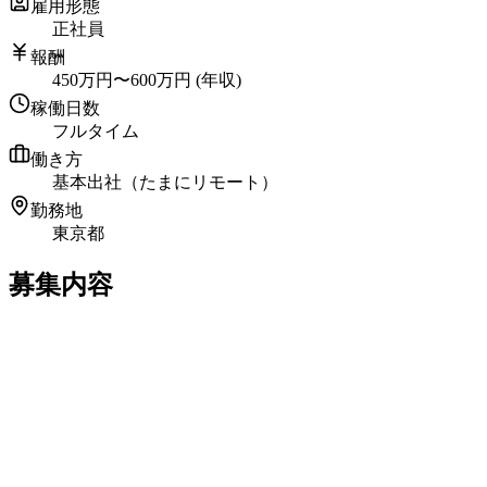
雇用形態
正社員
報酬
450
万円
〜
600
万円
(年収)
稼働日数
フルタイム
働き方
基本出社（たまにリモート）
勤務地
東京都
募集内容